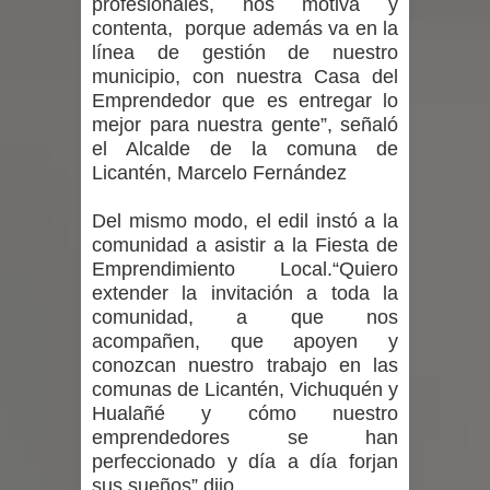
profesionales, nos motiva y
proceso de vacunación escolar
contenta, porque además va en la
línea de gestión de nuestro
Se activa Código Azul en Talca ante
municipio, con nuestra Casa del
Emprendedor que es entregar lo
las bajas temperaturas
mejor para nuestra gente”, señaló
el Alcalde de la comuna de
GORE Maule figura tercero a nivel
Licantén, Marcelo Fernández
nacional en gasto por viajes y
Del mismo modo, el edil instó a la
traslados con $133 millones
comunidad a asistir a la Fiesta de
Emprendimiento Local.“Quiero
Dos internos intentaron escapar por
extender la invitación a toda la
comunidad, a que nos
un forado desde la cárcel de Talca
acompañen, que apoyen y
conozcan nuestro trabajo en las
comunas de Licantén, Vichuquén y
Hualañé y cómo nuestro
emprendedores se han
perfeccionado y día a día forjan
sus sueños” dijo.