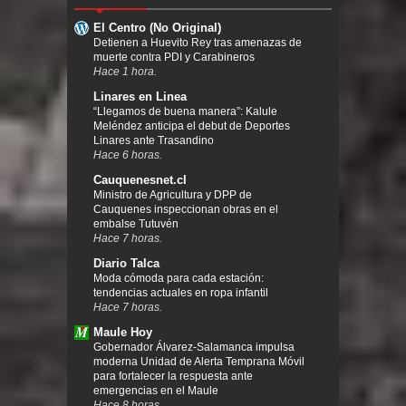
El Centro (No Original)
Detienen a Huevito Rey tras amenazas de
muerte contra PDI y Carabineros
Hace 1 hora.
Linares en Linea
“Llegamos de buena manera”: Kalule
Meléndez anticipa el debut de Deportes
Linares ante Trasandino
Hace 6 horas.
Cauquenesnet.cl
Ministro de Agricultura y DPP de
Cauquenes inspeccionan obras en el
embalse Tutuvén
Hace 7 horas.
Diario Talca
Moda cómoda para cada estación:
tendencias actuales en ropa infantil
Hace 7 horas.
Maule Hoy
Gobernador Álvarez-Salamanca impulsa
moderna Unidad de Alerta Temprana Móvil
para fortalecer la respuesta ante
emergencias en el Maule
Hace 8 horas.