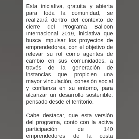
Esta iniciativa, gratuita y abierta
niños y adolescentes durante la
para toda la comunidad, se
realizará dentro del contexto de
emergencia.
cierre del Programa Balloon
Internacional 2019, iniciativa que
Del anime al K-pop: especialistas U.
busca impulsar los proyectos de
de Chile analizan el creciente interés
emprendedores, con el objetivo de
relevar su rol como agentes de
por las culturas japonesa y coreana
cambio en sus comunidades, a
través de la generación de
Renuncia del seremi Minvu en el
instancias que propicien una
mayor vinculación, cohesión social
Maule golpea al Gobierno en medio de
y confianza en su entorno, para
alcanzar un desarrollo sostenible,
denuncias por viviendas sociales en
pensado desde el territorio.
Talca
Cabe destacar, que esta versión
del programa, contó con la activa
Diputado Jorge Guzmán rechaza
participación de 140
emprendedores de la costa
proyecto de interconexión eléctrica