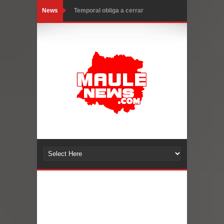
News
Temporal obliga a cerrar
anticipadamente la Fiesta del
Chancho en Talca tras caída de
ramas cerca de carpas
Miles llegan a la Plaza de Armas de
Talca en el inicio de la Fiesta del
Chancho 2026
Torneo de Asadores reúne a 13
equipos en la Fiesta del Chancho
2026 en Talca
Alerta por hantavirus: expertos piden