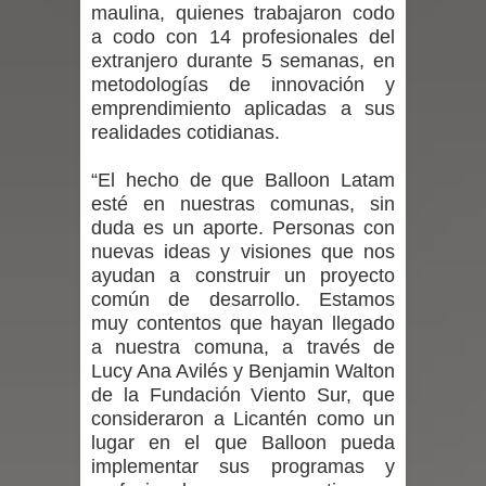
maulina, quienes trabajaron codo
a codo con 14 profesionales del
en la alta cordillera del Maule por su
extranjero durante 5 semanas, en
metodologías de innovación y
impacto ambiental
emprendimiento aplicadas a sus
realidades cotidianas.
INDAP entregó $189 millones en
incentivos a usuarios de PRODESAL
“El hecho de que Balloon Latam
esté en nuestras comunas, sin
de la provincia de Linares
duda es un aporte. Personas con
nuevas ideas y visiones que nos
Municipalidad de Curicó apuesta a la
ayudan a construir un proyecto
común de desarrollo. Estamos
innovación en tecnología educativa
muy contentos que hayan llegado
a nuestra comuna, a través de
con nuevas pantallas interactivas del
Lucy Ana Avilés y Benjamin Walton
de la Fundación Viento Sur, que
Colegio El Boldo
consideraron a Licantén como un
lugar en el que Balloon pueda
Municipalidad de Curicó inició
implementar sus programas y