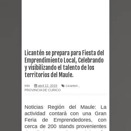
reforzar medidas y consulta oportuna
Matrimonios Linarenses Celebraron
Bodas de Oro
Departamento Comunal de Salud de
Licantén se prepara para Fiesta del
Emprendimiento Local, Celebrando
Curicó desarrollará jornada de
y visibilizando el talento de los
vacunación contra la Influenza y otros
territorios del Maule.
virus respiratorios
Info
abril 12, 2019
Licanten
,
PROVINCIA DE CURICO
Empedrado desarrolló con éxito el
Noticias Región del Maule:
La
desafío guerreros 2026
actividad contará con una Gran
Feria de Emprendedores, con
Banda linarense Los Remembers
cerca de 200 stands provenientes