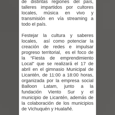
de distintas regiones del país,
regresa de Brasil tras impulsar un
talleres impartidos por cultores
locales, música en vivo y
intercambio musical y pedagógico
transmisión en vía streaming a
todo el país.
con comunidades escolares
Alta positividad en influenza hace que
Festejar la cultura y saberes
locales, así como potenciar la
expertos reiteren llamado a
creación de redes e impulsar
progreso territorial, es el foco de
vacunarse
la “Fiesta de emprendimiento
Local” que se realizará el 17 de
Mario Meza endurece críticas contra
abril en el gimnasio Municipal de
Licantén, de 11:00 a 18:00 horas,
ministra de Salud por dejar fuera a
organizada por la empresa social
Balloon Latam, junto a la
Linares: “No dará la cara”
fundación Viento Sur y el
municipio de Licantén, además de
Seremi de Desarrollo Social y Familia
la colaboración de los municipios
de Vichuquén y Hualañé.
mantiene despliegue para apoyar a