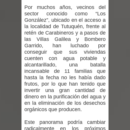
ministra de Salud por dejar fuera a
Por muchos años, vecinos del
sector conocido como “Los
Linares: “No dará la cara”
González”, ubicado en el acceso a
la localidad de Tutuquén, frente al
Seremi de Desarrollo Social y Familia
retén de Carabineros y a pasos de
las Villas Galilea y Bombero
mantiene despliegue para apoyar a
Garrido, han luchado por
niños y adolescentes durante la
conseguir que sus viviendas
cuenten con agua potable y
emergencia.
alcantarillado, una batalla
incansable de 11 familias que
Del anime al K-pop: especialistas U.
hasta la fecha no les había dado
frutos, por lo que han tenido que
de Chile analizan el creciente interés
invertir una gran cantidad de
dinero en la purificación del agua y
por las culturas japonesa y coreana
en la eliminación de los desechos
orgánicos que producen.
Renuncia del seremi Minvu en el
Este panorama podría cambiar
Maule golpea al Gobierno en medio de
radicalmente en los próximos