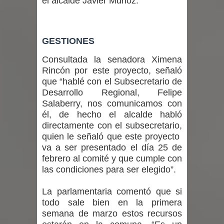
el alcalde Javier Muñoz.
un forado desde la cárcel de Talca
Temporal obliga a cerrar
GESTIONES
anticipadamente la Fiesta del
Consultada la senadora Ximena
Chancho en Talca tras caída de
Rincón por este proyecto, señaló
que “hablé con el Subsecretario de
ramas cerca de carpas
Desarrollo Regional, Felipe
Salaberry, nos comunicamos con
Miles llegan a la Plaza de Armas de
él, de hecho el alcalde habló
directamente con el subsecretario,
Talca en el inicio de la Fiesta del
quien le señaló que este proyecto
va a ser presentado el día 25 de
Chancho 2026
febrero al comité y que cumple con
las condiciones para ser elegido”.
La parlamentaria comentó que si
todo sale bien en la primera
semana de marzo estos recursos