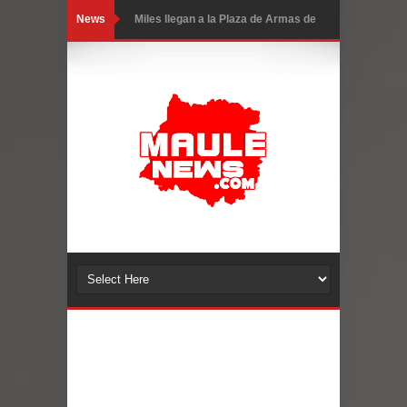
News
Torneo de Asadores reúne a 13
equipos en la Fiesta del Chancho
2026 en Talca
Alerta por hantavirus: expertos piden
reforzar medidas y consulta oportuna
Matrimonios Linarenses Celebraron
Bodas de Oro
Departamento Comunal de Salud de
Curicó desarrollará jornada de
vacunación contra la Influenza y otros
virus respiratorios