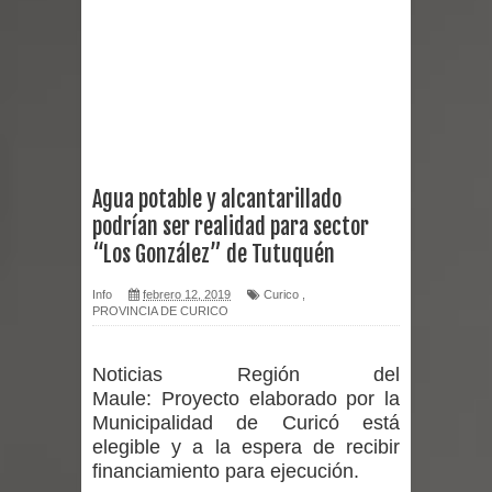
Empedrado desarrolló con éxito el
desafío guerreros 2026
Banda linarense Los Remembers
regresa de Brasil tras impulsar un
Agua potable y alcantarillado
podrían ser realidad para sector
intercambio musical y pedagógico
“Los González” de Tutuquén
con comunidades escolares
Info
febrero 12, 2019
Curico
,
PROVINCIA DE CURICO
Alta positividad en influenza hace que
expertos reiteren llamado a
Noticias Región del
Maule:
Proyecto elaborado por la
vacunarse
Municipalidad de Curicó está
elegible y a la espera de recibir
Mario Meza endurece críticas contra
financiamiento para ejecución.