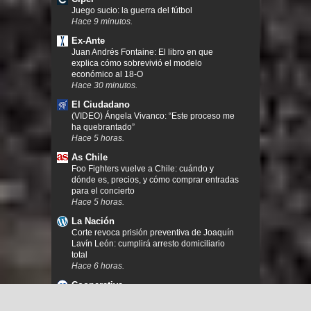
Juego sucio: la guerra del fútbol
Hace 9 minutos.
Ex-Ante
Juan Andrés Fontaine: El libro en que
explica cómo sobrevivió el modelo
económico al 18-O
Hace 30 minutos.
El Ciudadano
(VIDEO) Ángela Vivanco: “Este proceso me
ha quebrantado”
Hace 5 horas.
As Chile
Foo Fighters vuelve a Chile: cuándo y
dónde es, precios, y cómo comprar entradas
para el concierto
Hace 5 horas.
La Nación
Corte revoca prisión preventiva de Joaquín
Lavín León: cumplirá arresto domiciliario
total
Hace 6 horas.
Cooperativa
Estallido social: Gobierno confirmó que
"pronto" resolverá las solicitudes de indulto