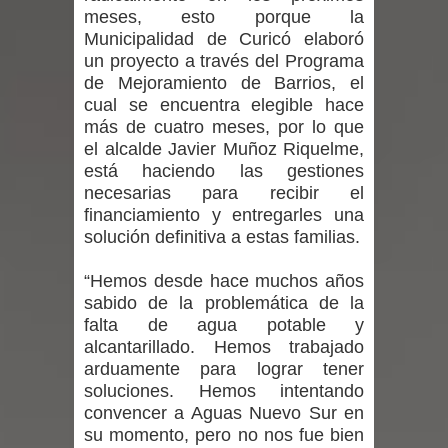
meses, esto porque la
denuncias por viviendas sociales en
Municipalidad de Curicó elaboró
un proyecto a través del Programa
Talca
de Mejoramiento de Barrios, el
cual se encuentra elegible hace
Diputado Jorge Guzmán rechaza
más de cuatro meses, por lo que
el alcalde Javier Muñoz Riquelme,
proyecto de interconexión eléctrica
está haciendo las gestiones
en la alta cordillera del Maule por su
necesarias para recibir el
financiamiento y entregarles una
impacto ambiental
solución definitiva a estas familias.
INDAP entregó $189 millones en
“Hemos desde hace muchos años
sabido de la problemática de la
incentivos a usuarios de PRODESAL
falta de agua potable y
alcantarillado. Hemos trabajado
de la provincia de Linares
arduamente para lograr tener
soluciones. Hemos intentando
Municipalidad de Curicó apuesta a la
convencer a Aguas Nuevo Sur en
su momento, pero no nos fue bien
innovación en tecnología educativa