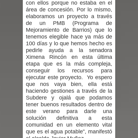
con ellos porque no estaba en el
área de concesión. Por lo mismo,
con nuevas pantallas interactivas del
elaboramos un proyecto a través
de un PMB (Programa de
Colegio El Boldo
Mejoramiento de Barrios) que lo
tenemos elegible hace ya más de
Municipalidad de Curicó inició
100 días y lo que hemos hecho es
pedirle ayuda a la senadora
proceso de vacunación escolar
Ximena Rincón en esta última
Se activa Código Azul en Talca ante
etapa que es la más compleja,
conseguir los recursos para
las bajas temperaturas
ejecutar este proyecto. Yo espero
que nos vaya bien, ella está
GORE Maule figura tercero a nivel
haciendo gestiones a través de la
Subdere y ojalá que podamos
nacional en gasto por viajes y
tener buenos resultados dentro de
este verano para darle una
traslados con $133 millones
solución definitiva a esta
comunidad en un elemento vital
Dos internos intentaron escapar por
que es el agua potable”, manifestó