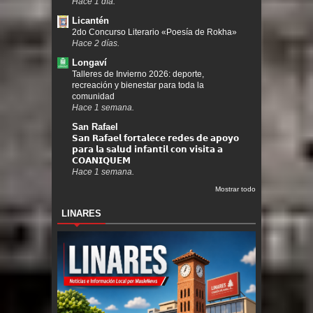
Hace 1 día.
Licantén
2do Concurso Literario «Poesía de Rokha»
Hace 2 días.
Longaví
Talleres de Invierno 2026: deporte,
recreación y bienestar para toda la
comunidad
Hace 1 semana.
San Rafael
𝗦𝗮𝗻 𝗥𝗮𝗳𝗮𝗲𝗹 𝗳𝗼𝗿𝘁𝗮𝗹𝗲𝗰𝗲 𝗿𝗲𝗱𝗲𝘀 𝗱𝗲 𝗮𝗽𝗼𝘆𝗼
𝗽𝗮𝗿𝗮 𝗹𝗮 𝘀𝗮𝗹𝘂𝗱 𝗶𝗻𝗳𝗮𝗻𝘁𝗶𝗹 𝗰𝗼𝗻 𝘃𝗶𝘀𝗶𝘁𝗮 𝗮
𝗖𝗢𝗔𝗡𝗜𝗤𝗨𝗘𝗠
Hace 1 semana.
Mostrar todo
LINARES