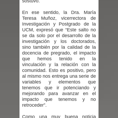
sostuvo.
por las culturas japonesa y coreana
En ese sentido, la Dra. María
Teresa Muñoz, vicerrectora de
Renuncia del seremi Minvu en el
Investigación y Postgrado de la
UCM, expresó que “Este salto no
Maule golpea al Gobierno en medio de
se da solo por el desarrollo de la
investigación y los doctorados,
denuncias por viviendas sociales en
sino también por la calidad de la
docencia de pregrado, el impacto
Talca
que hemos tenido en la
vinculación y la relación con la
Diputado Jorge Guzmán rechaza
comunidad. Esto es positivo, pero
al mismo nos entrega una serie de
proyecto de interconexión eléctrica
variables y elementos que
en la alta cordillera del Maule por su
tenemos que ir potenciando y
mejorando para avanzar en el
impacto ambiental
impacto que tenemos y no
retroceder”.
INDAP entregó $189 millones en
Como una muy buena noticia