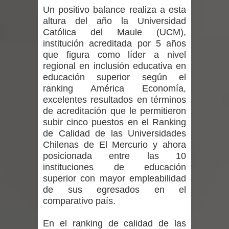
Departamento Comunal de Salud de
Un positivo balance realiza a esta
altura del año la Universidad
Curicó desarrollará jornada de
Católica del Maule (UCM),
institución acreditada por 5 años
vacunación contra la Influenza y otros
que figura como líder a nivel
regional en inclusión educativa en
virus respiratorios
educación superior según el
ranking América Economía,
Empedrado desarrolló con éxito el
excelentes resultados en términos
de acreditación que le permitieron
desafío guerreros 2026
subir cinco puestos en el Ranking
de Calidad de las Universidades
Banda linarense Los Remembers
Chilenas de El Mercurio y ahora
regresa de Brasil tras impulsar un
posicionada entre las 10
instituciones de educación
intercambio musical y pedagógico
superior con mayor empleabilidad
de sus egresados en el
con comunidades escolares
comparativo país.
Alta positividad en influenza hace que
En el ranking de calidad de las