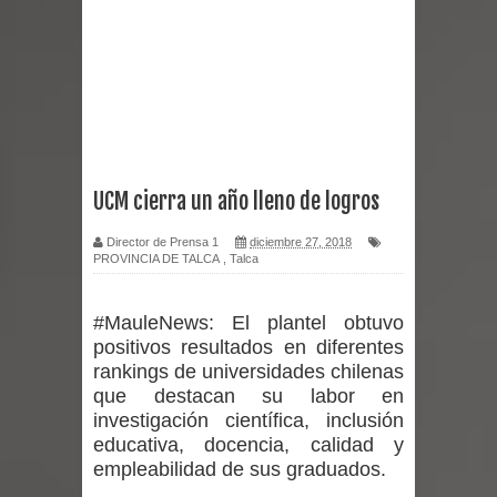
Miles llegan a la Plaza de Armas de
Talca en el inicio de la Fiesta del
Chancho 2026
Torneo de Asadores reúne a 13
UCM cierra un año lleno de logros
equipos en la Fiesta del Chancho
Director de Prensa 1
diciembre 27, 2018
PROVINCIA DE TALCA
,
Talca
2026 en Talca
Alerta por hantavirus: expertos piden
#MauleNews:
El plantel obtuvo
positivos resultados en diferentes
reforzar medidas y consulta oportuna
rankings de universidades chilenas
que destacan su labor en
Matrimonios Linarenses Celebraron
investigación científica, inclusión
educativa, docencia, calidad y
Bodas de Oro
empleabilidad de sus graduados.