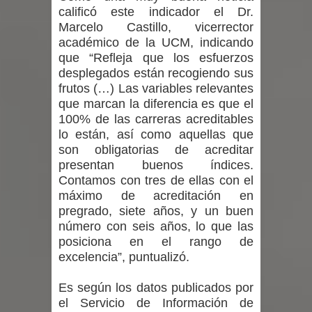
incentivos a usuarios de PRODESAL
calificó este indicador el Dr.
Marcelo Castillo, vicerrector
de la provincia de Linares
académico de la UCM, indicando
que “Refleja que los esfuerzos
Municipalidad de Curicó apuesta a la
desplegados están recogiendo sus
frutos (…) Las variables relevantes
innovación en tecnología educativa
que marcan la diferencia es que el
100% de las carreras acreditables
con nuevas pantallas interactivas del
lo están, así como aquellas que
son obligatorias de acreditar
Colegio El Boldo
presentan buenos índices.
Contamos con tres de ellas con el
Municipalidad de Curicó inició
máximo de acreditación en
pregrado, siete años, y un buen
proceso de vacunación escolar
número con seis años, lo que las
posiciona en el rango de
excelencia”, puntualizó.
Es según los datos publicados por
el Servicio de Información de