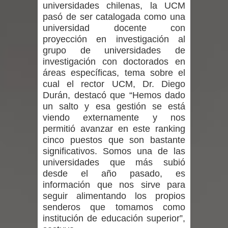
universidades chilenas, la UCM
expertos reiteren llamado a
pasó de ser catalogada como una
universidad docente con
vacunarse
proyección en investigación al
grupo de universidades de
Mario Meza endurece críticas contra
investigación con doctorados en
áreas específicas, tema sobre el
ministra de Salud por dejar fuera a
cual el rector UCM, Dr. Diego
Durán, destacó que “Hemos dado
Linares: “No dará la cara”
un salto y esa gestión se está
viendo externamente y nos
Seremi de Desarrollo Social y Familia
permitió avanzar en este ranking
cinco puestos que son bastante
mantiene despliegue para apoyar a
significativos. Somos una de las
niños y adolescentes durante la
universidades que más subió
desde el año pasado, es
emergencia.
información que nos sirve para
seguir alimentando los propios
Del anime al K-pop: especialistas U.
senderos que tomamos como
institución de educación superior”,
de Chile analizan el creciente interés