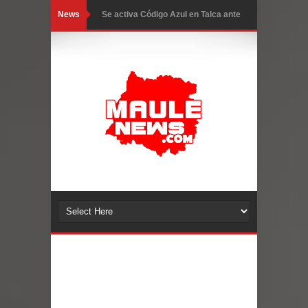
News
Se activa Código Azul en Talca ante
las bajas temperaturas
GORE Maule figura tercero a nivel
nacional en gasto por viajes y
traslados con $133 millones
Dos internos intentaron escapar por
un forado desde la cárcel de Talca
Temporal obliga a cerrar
anticipadamente la Fiesta del
Chancho en Talca tras caída de
ramas cerca de carpas