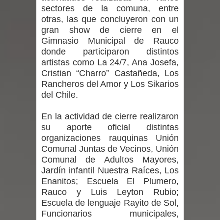
sectores de la comuna, entre
niños y adolescentes durante la
otras, las que concluyeron con un
gran show de cierre en el
emergencia.
Gimnasio Municipal de Rauco
donde participaron distintos
Del anime al K-pop: especialistas U.
artistas como La 24/7, Ana Josefa,
Cristian “Charro” Castañeda, Los
de Chile analizan el creciente interés
Rancheros del Amor y Los Sikarios
por las culturas japonesa y coreana
del Chile.
Renuncia del seremi Minvu en el
En la actividad de cierre realizaron
su aporte oficial distintas
Maule golpea al Gobierno en medio de
organizaciones rauquinas Unión
Comunal Juntas de Vecinos, Unión
denuncias por viviendas sociales en
Comunal de Adultos Mayores,
Jardín infantil Nuestra Raíces, Los
Talca
Enanitos; Escuela El Plumero,
Rauco y Luis Leyton Rubio;
Diputado Jorge Guzmán rechaza
Escuela de lenguaje Rayito de Sol,
Funcionarios municipales,
proyecto de interconexión eléctrica