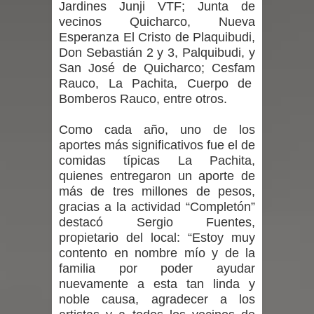
Jardines Junji VTF; Junta de
vecinos Quicharco, Nueva
en la alta cordillera del Maule por su
Esperanza El Cristo de Plaquibudi,
Don Sebastián 2 y 3, Palquibudi, y
impacto ambiental
San José de Quicharco; Cesfam
Rauco, La Pachita, Cuerpo de
INDAP entregó $189 millones en
Bomberos Rauco, entre otros.
incentivos a usuarios de PRODESAL
Como cada año, uno de los
de la provincia de Linares
aportes más significativos fue el de
comidas típicas La Pachita,
Municipalidad de Curicó apuesta a la
quienes entregaron un aporte de
más de tres millones de pesos,
innovación en tecnología educativa
gracias a la actividad “Completón”
destacó Sergio Fuentes,
con nuevas pantallas interactivas del
propietario del local: “Estoy muy
contento en nombre mío y de la
Colegio El Boldo
familia por poder ayudar
nuevamente a esta tan linda y
Municipalidad de Curicó inició
noble causa, agradecer a los