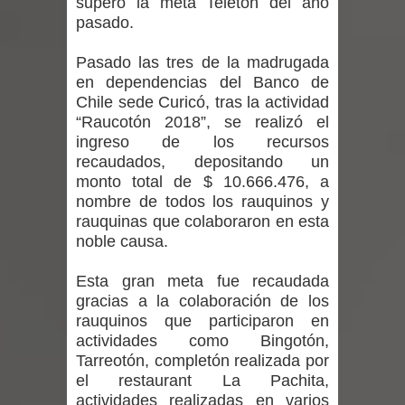
superó la meta Teletón del año
regresa de Brasil tras impulsar un
pasado.
intercambio musical y pedagógico
Pasado las tres de la madrugada
en dependencias del Banco de
con comunidades escolares
Chile sede Curicó, tras la actividad
“Raucotón 2018”, se realizó el
Alta positividad en influenza hace que
ingreso de los recursos
expertos reiteren llamado a
recaudados, depositando un
monto total de $ 10.666.476, a
vacunarse
nombre de todos los rauquinos y
rauquinas que colaboraron en esta
Mario Meza endurece críticas contra
noble causa.
ministra de Salud por dejar fuera a
Esta gran meta fue recaudada
gracias a la colaboración de los
Linares: “No dará la cara”
rauquinos que participaron en
actividades como Bingotón,
Seremi de Desarrollo Social y Familia
Tarreotón, completón realizada por
el restaurant La Pachita,
mantiene despliegue para apoyar a
actividades realizadas en varios