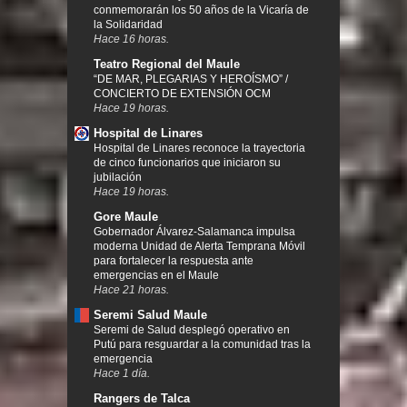
conmemorarán los 50 años de la Vicaría de
la Solidaridad
Hace 16 horas.
Teatro Regional del Maule
“DE MAR, PLEGARIAS Y HEROÍSMO” /
CONCIERTO DE EXTENSIÓN OCM
Hace 19 horas.
Hospital de Linares
Hospital de Linares reconoce la trayectoria
de cinco funcionarios que iniciaron su
jubilación
Hace 19 horas.
Gore Maule
Gobernador Álvarez-Salamanca impulsa
moderna Unidad de Alerta Temprana Móvil
para fortalecer la respuesta ante
emergencias en el Maule
Hace 21 horas.
Seremi Salud Maule
Seremi de Salud desplegó operativo en
Putú para resguardar a la comunidad tras la
emergencia
Hace 1 día.
Rangers de Talca