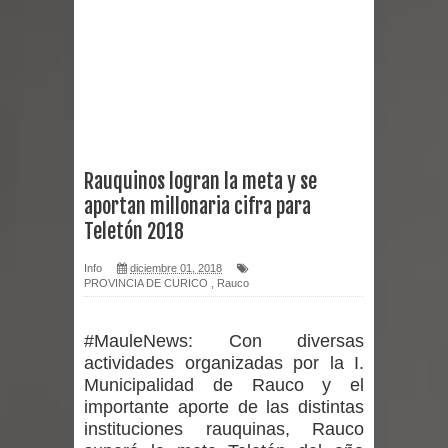
reforzar medidas y consulta oportuna
Matrimonios Linarenses Celebraron
Bodas de Oro
Departamento Comunal de Salud de
Rauquinos logran la meta y se
aportan millonaria cifra para
Curicó desarrollará jornada de
Teletón 2018
vacunación contra la Influenza y otros
Info
diciembre 01, 2018
PROVINCIA DE CURICO
,
Rauco
virus respiratorios
Empedrado desarrolló con éxito el
#MauleNews:
Con diversas
actividades organizadas por la I.
desafío guerreros 2026
Municipalidad de Rauco y el
importante aporte de las distintas
Banda linarense Los Remembers
instituciones rauquinas, Rauco