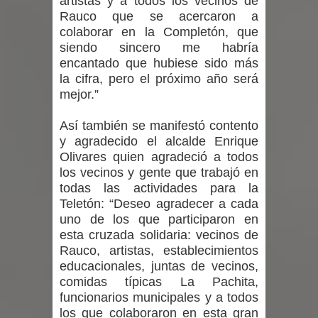
artistas y a todos los vecinos de
proceso de vacunación escolar
Rauco que se acercaron a
colaborar en la Completón, que
Se activa Código Azul en Talca ante
siendo sincero me habría
encantado que hubiese sido más
las bajas temperaturas
la cifra, pero el próximo año será
mejor.”
GORE Maule figura tercero a nivel
Así también se manifestó contento
nacional en gasto por viajes y
y agradecido el alcalde Enrique
traslados con $133 millones
Olivares quien agradeció a todos
los vecinos y gente que trabajó en
Dos internos intentaron escapar por
todas las actividades para la
Teletón: “Deseo agradecer a cada
un forado desde la cárcel de Talca
uno de los que participaron en
esta cruzada solidaria: vecinos de
Rauco, artistas, establecimientos
educacionales, juntas de vecinos,
comidas típicas La Pachita,
funcionarios municipales y a todos
los que colaboraron en esta gran