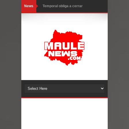
News
Temporal obliga a cerrar
anticipadamente la Fiesta del
Chancho en Talca tras caída de
ramas cerca de carpas
Miles llegan a la Plaza de Armas de
Talca en el inicio de la Fiesta del
Chancho 2026
Torneo de Asadores reúne a 13
equipos en la Fiesta del Chancho
2026 en Talca
Alerta por hantavirus: expertos piden