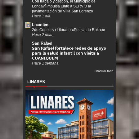
Con trabajo y gestión, el Municipio de
Longaví impulsa junto a SERVIU la
pavimentación de Villa San Lorenzo
Hace 1 día.
Licantén
2do Concurso Literario «Poesía de Rokha»
Hace 2 días.
San Rafael
𝗦𝗮𝗻 𝗥𝗮𝗳𝗮𝗲𝗹 𝗳𝗼𝗿𝘁𝗮𝗹𝗲𝗰𝗲 𝗿𝗲𝗱𝗲𝘀 𝗱𝗲 𝗮𝗽𝗼𝘆𝗼
𝗽𝗮𝗿𝗮 𝗹𝗮 𝘀𝗮𝗹𝘂𝗱 𝗶𝗻𝗳𝗮𝗻𝘁𝗶𝗹 𝗰𝗼𝗻 𝘃𝗶𝘀𝗶𝘁𝗮 𝗮
𝗖𝗢𝗔𝗡𝗜𝗤𝗨𝗘𝗠
Hace 1 semana.
Mostrar todo
LINARES