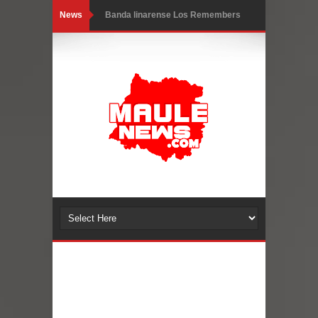
News
Banda linarense Los Remembers
regresa de Brasil tras impulsar un
intercambio musical y pedagógico
con comunidades escolares
Alta positividad en influenza hace que
expertos reiteren llamado a
vacunarse
Mario Meza endurece críticas contra
ministra de Salud por dejar fuera a
Linares: “No dará la cara”
Seremi de Desarrollo Social y Familia