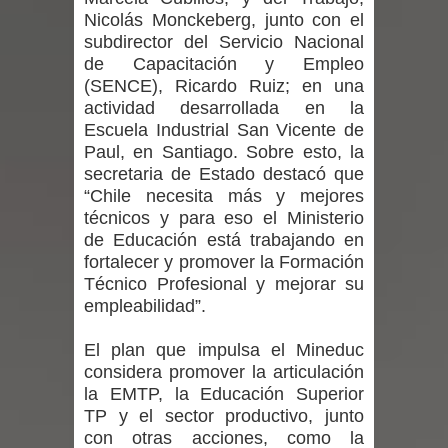
Nicolás Monckeberg, junto con el
Seremi de Desarrollo Social y Familia
subdirector del Servicio Nacional
de Capacitación y Empleo
lanzó en el Maule el Fondo
(SENCE), Ricardo Ruiz; en una
actividad desarrollada en la
Concursable de Promoción de
Escuela Industrial San Vicente de
Entornos Saludables 2026
Paul, en Santiago. Sobre esto, la
secretaria de Estado destacó que
Ballet: La magia de La Cenicienta
“Chile necesita más y mejores
técnicos y para eso el Ministerio
llegará al Teatro Regional del Maule
de Educación está trabajando en
fortalecer y promover la Formación
en una función especial para celebrar
Técnico Profesional y mejorar su
empleabilidad”.
el Día de la Niñez
El plan que impulsa el Mineduc
GORE Maule figura tercero a nivel
considera promover la articulación
la EMTP, la Educación Superior
nacional en gasto por viajes y
TP y el sector productivo, junto
con otras acciones, como la
traslados con $133 millones