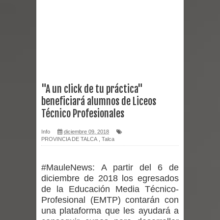
mantiene despliegue para apoyar a
niños y adolescentes durante la
emergencia.
Del anime al K-pop: especialistas U.
"A un click de tu práctica"
beneficiará alumnos de Liceos
de Chile analizan el creciente interés
Técnico Profesionales
por las culturas japonesa y coreana
Info
diciembre 09, 2018
PROVINCIA DE TALCA
,
Talca
Renuncia del seremi Minvu en el
Maule golpea al Gobierno en medio de
#MauleNews:
A partir del 6 de
diciembre de 2018 los egresados
denuncias por viviendas sociales en
de la Educación Media Técnico-
Profesional (EMTP) contarán con
Talca
una plataforma que les ayudará a