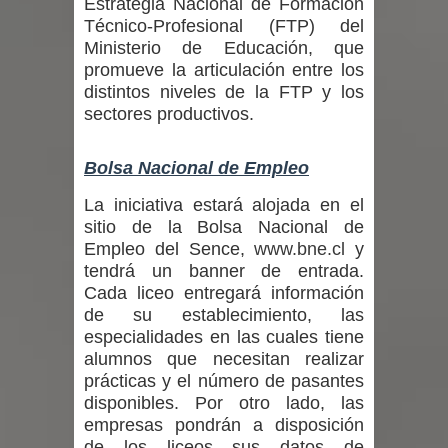
Estrategia Nacional de Formación
desafío guerreros 2026
Técnico-Profesional (FTP) del
Ministerio de Educación, que
promueve la articulación entre los
distintos niveles de la FTP y los
sectores productivos.
Bolsa Nacional de Empleo
La iniciativa estará alojada en el
sitio de la Bolsa Nacional de
Empleo del Sence,
www.bne.cl
y
tendrá un banner de entrada.
Cada liceo entregará información
de su establecimiento, las
especialidades en las cuales tiene
alumnos que necesitan realizar
prácticas y el número de pasantes
disponibles. Por otro lado, las
empresas pondrán a disposición
de los liceos sus datos de