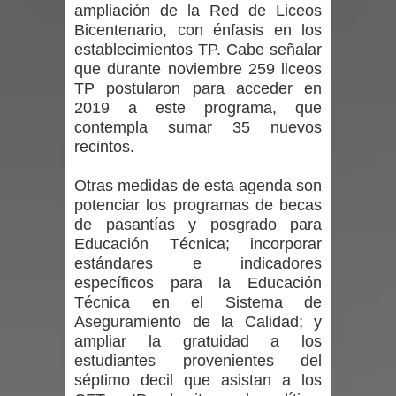
ampliación de la Red de Liceos
Bicentenario, con énfasis en los
Dos internos intentaron escapar por
establecimientos TP. Cabe señalar
que durante noviembre 259 liceos
un forado desde la cárcel de Talca
TP postularon para acceder en
2019 a este programa, que
Temporal obliga a cerrar
contempla sumar 35 nuevos
anticipadamente la Fiesta del
recintos.
Chancho en Talca tras caída de
Otras medidas de esta agenda son
potenciar los programas de becas
ramas cerca de carpas
de pasantías y posgrado para
Educación Técnica; incorporar
Miles llegan a la Plaza de Armas de
estándares e indicadores
específicos para la Educación
Talca en el inicio de la Fiesta del
Técnica en el Sistema de
Aseguramiento de la Calidad; y
Chancho 2026
ampliar la gratuidad a los
estudiantes provenientes del
Torneo de Asadores reúne a 13
séptimo decil que asistan a los