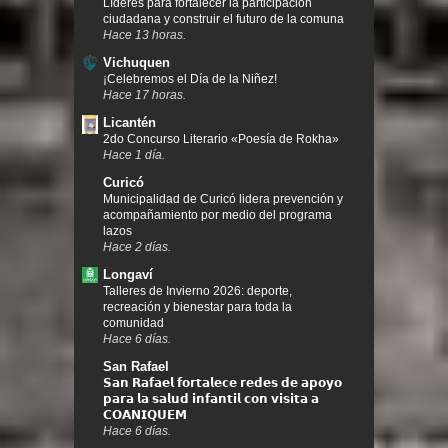
Líderes para fortalecer la participación
ciudadana y construir el futuro de la comuna
Hace 13 horas.
Vichuquen
¡Celebremos el Día de la Niñez!
Hace 17 horas.
Licantén
2do Concurso Literario «Poesía de Rokha»
Hace 1 día.
Curicó
Municipalidad de Curicó lidera prevención y
acompañamiento por medio del programa
lazos
Hace 2 días.
Longaví
Talleres de Invierno 2026: deporte,
recreación y bienestar para toda la
comunidad
Hace 6 días.
San Rafael
𝗦𝗮𝗻 𝗥𝗮𝗳𝗮𝗲𝗹 𝗳𝗼𝗿𝘁𝗮𝗹𝗲𝗰𝗲 𝗿𝗲𝗱𝗲𝘀 𝗱𝗲 𝗮𝗽𝗼𝘆𝗼
𝗽𝗮𝗿𝗮 𝗹𝗮 𝘀𝗮𝗹𝘂𝗱 𝗶𝗻𝗳𝗮𝗻𝘁𝗶𝗹 𝗰𝗼𝗻 𝘃𝗶𝘀𝗶𝘁𝗮 𝗮
𝗖𝗢𝗔𝗡𝗜𝗤𝗨𝗘𝗠
Hace 6 días.