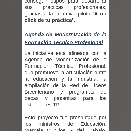
conseguir cupos para desarrollar
Diputado Jorge Guzmán rechaza
sus prácticas profesionales,
gracias a la iniciativa piloto “
A un
proyecto de interconexión eléctrica
click de tu práctica
”.
en la alta cordillera del Maule por su
Agenda de Modernización de la
impacto ambiental
Formación Técnico Profesional
INDAP entregó $189 millones en
La iniciativa está alineada con la
Agenda de Modernización de la
incentivos a usuarios de PRODESAL
Formación Técnico Profesional,
que promueve la articulación entre
de la provincia de Linares
la educación y la industria, la
ampliación de la Red de Liceos
Municipalidad de Curicó apuesta a la
Bicentenario y programas de
becas y pasantías para los
innovación en tecnología educativa
estudiantes TP.
con nuevas pantallas interactivas del
Este proyecto fue presentado por
los ministros de Educación,
Colegio El Boldo
Marcela Cubillos, y del Trabajo,