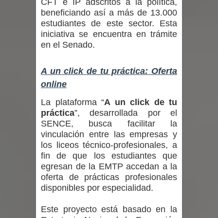
CFT e IP adscritos a la política,
equipos en la Fiesta del Chancho
beneficiando así a más de 13.000
estudiantes de este sector. Esta
2026 en Talca
iniciativa se encuentra en trámite
en el Senado.
Alerta por hantavirus: expertos piden
reforzar medidas y consulta oportuna
A un click de tu práctica: Oferta
online
Matrimonios Linarenses Celebraron
La plataforma “
A un click de tu
Bodas de Oro
práctica
”, desarrollada por el
SENCE, busca facilitar la
Departamento Comunal de Salud de
vinculación entre las empresas y
los liceos técnico-profesionales, a
Curicó desarrollará jornada de
fin de que los estudiantes que
egresan de la EMTP accedan a la
vacunación contra la Influenza y otros
oferta de prácticas profesionales
disponibles por especialidad.
virus respiratorios
Este proyecto está basado en la
Empedrado desarrolló con éxito el