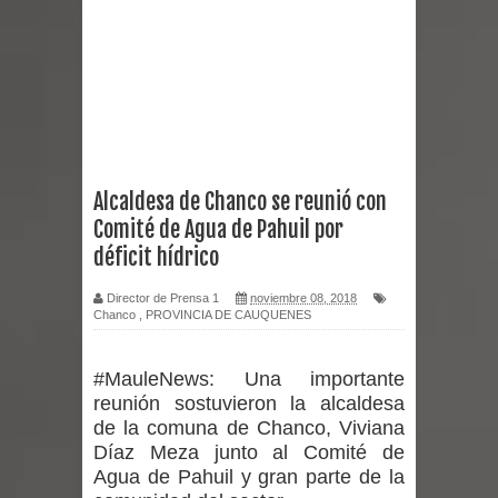
2026 en Talca
Alerta por hantavirus: expertos piden
reforzar medidas y consulta oportuna
Matrimonios Linarenses Celebraron
Alcaldesa de Chanco se reunió con
Comité de Agua de Pahuil por
Bodas de Oro
déficit hídrico
Departamento Comunal de Salud de
Director de Prensa 1
noviembre 08, 2018
Chanco
,
PROVINCIA DE CAUQUENES
Curicó desarrollará jornada de
vacunación contra la Influenza y otros
#MauleNews:
Una importante
reunión sostuvieron la alcaldesa
virus respiratorios
de la comuna de Chanco, Viviana
Díaz Meza junto al Comité de
Empedrado desarrolló con éxito el
Agua de Pahuil y gran parte de la