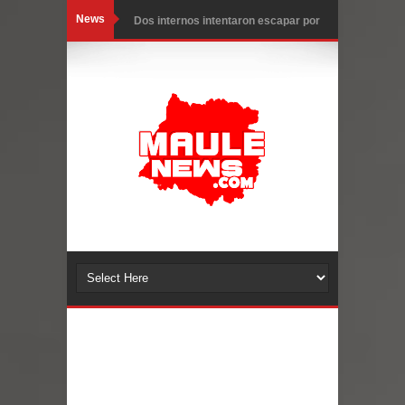
News
Dos internos intentaron escapar por
un forado desde la cárcel de Talca
Temporal obliga a cerrar
anticipadamente la Fiesta del
Chancho en Talca tras caída de
ramas cerca de carpas
Miles llegan a la Plaza de Armas de
Talca en el inicio de la Fiesta del
Chancho 2026
Torneo de Asadores reúne a 13
equipos en la Fiesta del Chancho