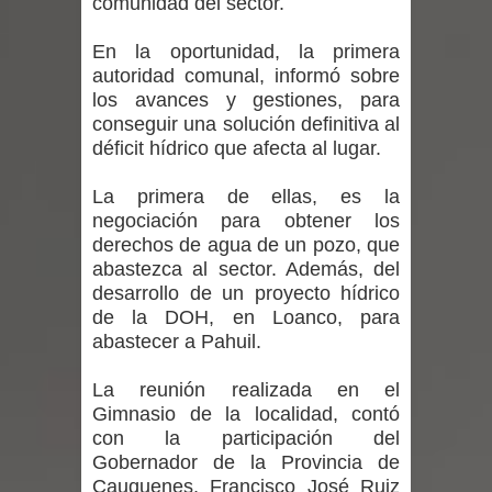
comunidad del sector.
desafío guerreros 2026
En la oportunidad, la primera
Banda linarense Los Remembers
autoridad comunal, informó sobre
los avances y gestiones, para
regresa de Brasil tras impulsar un
conseguir una solución definitiva al
déficit hídrico que afecta al lugar.
intercambio musical y pedagógico
con comunidades escolares
La primera de ellas, es la
negociación para obtener los
Alta positividad en influenza hace que
derechos de agua de un pozo, que
abastezca al sector. Además, del
expertos reiteren llamado a
desarrollo de un proyecto hídrico
de la DOH, en Loanco, para
vacunarse
abastecer a Pahuil.
Mario Meza endurece críticas contra
La reunión realizada en el
Gimnasio de la localidad, contó
ministra de Salud por dejar fuera a
con la participación del
Gobernador de la Provincia de
Linares: “No dará la cara”
Cauquenes, Francisco José Ruiz