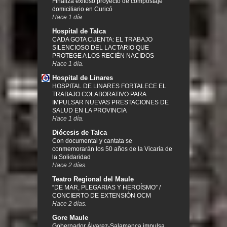
Finaliza exitoso proyecto de compostaje
domiciliario en Curicó
Hace 1 día.
Hospital de Talca
CADA GOTA CUENTA: EL TRABAJO
SILENCIOSO DEL LACTARIO QUE
PROTEGE A LOS RECIÉN NACIDOS
Hace 1 día.
Hospital de Linares
HOSPITAL DE LINARES FORTALECE EL
TRABAJO COLABORATIVO PARA
IMPULSAR NUEVAS PRESTACIONES DE
SALUD EN LA PROVINCIA
Hace 1 día.
Diócesis de Talca
Con documental y cantata se
conmemorarán los 50 años de la Vicaría de
la Solidaridad
Hace 2 días.
Teatro Regional del Maule
“DE MAR, PLEGARIAS Y HEROÍSMO” /
CONCIERTO DE EXTENSIÓN OCM
Hace 2 días.
Gore Maule
Gobernador Álvarez-Salamanca impulsa