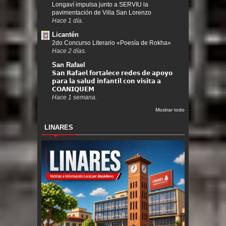
Longaví impulsa junto a SERVIU la
pavimentación de Villa San Lorenzo
Hace 1 día.
Licantén
2do Concurso Literario «Poesía de Rokha»
Hace 2 días.
San Rafael
𝗦𝗮𝗻 𝗥𝗮𝗳𝗮𝗲𝗹 𝗳𝗼𝗿𝘁𝗮𝗹𝗲𝗰𝗲 𝗿𝗲𝗱𝗲𝘀 𝗱𝗲 𝗮𝗽𝗼𝘆𝗼
𝗽𝗮𝗿𝗮 𝗹𝗮 𝘀𝗮𝗹𝘂𝗱 𝗶𝗻𝗳𝗮𝗻𝘁𝗶𝗹 𝗰𝗼𝗻 𝘃𝗶𝘀𝗶𝘁𝗮 𝗮
𝗖𝗢𝗔𝗡𝗜𝗤𝗨𝗘𝗠
Hace 1 semana.
Mostrar todo
LINARES