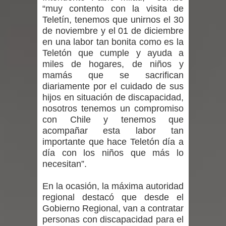
“muy contento con la visita de
niños y adolescentes durante la
Teletín, tenemos que unirnos el 30
de noviembre y el 01 de diciembre
emergencia.
en una labor tan bonita como es la
Teletón que cumple y ayuda a
Del anime al K-pop: especialistas U.
miles de hogares, de niños y
mamás que se sacrifican
de Chile analizan el creciente interés
diariamente por el cuidado de sus
por las culturas japonesa y coreana
hijos en situación de discapacidad,
nosotros tenemos un compromiso
Renuncia del seremi Minvu en el
con Chile y tenemos que
acompañar esta labor tan
Maule golpea al Gobierno en medio de
importante que hace Teletón día a
día con los niños que más lo
denuncias por viviendas sociales en
necesitan”.
Talca
En la ocasión, la máxima autoridad
regional destacó que desde el
Diputado Jorge Guzmán rechaza
Gobierno Regional, van a contratar
personas con discapacidad para el
proyecto de interconexión eléctrica