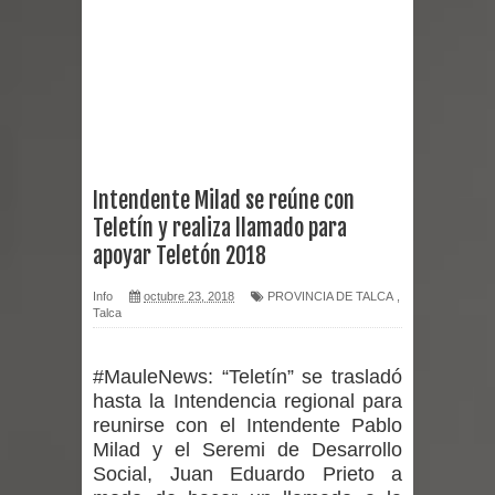
reforzar medidas y consulta oportuna
Matrimonios Linarenses Celebraron
Bodas de Oro
Departamento Comunal de Salud de
Intendente Milad se reúne con
Teletín y realiza llamado para
Curicó desarrollará jornada de
apoyar Teletón 2018
vacunación contra la Influenza y otros
Info
octubre 23, 2018
PROVINCIA DE TALCA
,
Talca
virus respiratorios
Empedrado desarrolló con éxito el
#MauleNews:
“Teletín” se trasladó
hasta la Intendencia regional para
desafío guerreros 2026
reunirse con el Intendente Pablo
Milad y el Seremi de Desarrollo
Banda linarense Los Remembers
Social, Juan Eduardo Prieto a