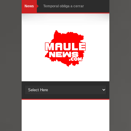
News
Temporal obliga a cerrar
anticipadamente la Fiesta del
Chancho en Talca tras caída de
ramas cerca de carpas
Miles llegan a la Plaza de Armas de
Talca en el inicio de la Fiesta del
Chancho 2026
Torneo de Asadores reúne a 13
equipos en la Fiesta del Chancho
2026 en Talca
Alerta por hantavirus: expertos piden