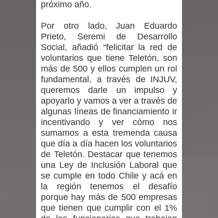
próximo año.
en la alta cordillera del Maule por su
Por otro lado, Juan Eduardo
Prieto, Seremi de Desarrollo
impacto ambiental
Social, añadió “felicitar la red de
voluntarios que tiene Teletón, son
INDAP entregó $189 millones en
más de 500 y ellos cumplen un rol
fundamental, a través de INJUV,
incentivos a usuarios de PRODESAL
queremos darle un impulso y
de la provincia de Linares
apoyarlo y vamos a ver a través de
algunas líneas de financiamiento ir
Municipalidad de Curicó apuesta a la
incentivando y ver cómo nos
sumamos a esta tremenda causa
innovación en tecnología educativa
que día a día hacen los voluntarios
de Teletón. Destacar que tenemos
con nuevas pantallas interactivas del
una Ley de Inclusión Laboral que
se cumple en todo Chile y acá en
Colegio El Boldo
la región tenemos el desafío
porque hay más de 500 empresas
Municipalidad de Curicó inició
que tienen que cumplir con el 1%