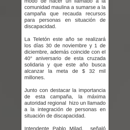
modo de hacer un llamado a la
regresa de Brasil tras impulsar un
comunidad maulina a sumarse a la
campaña que recauda recursos
intercambio musical y pedagógico
para personas en situación de
discapacidad.
con comunidades escolares
La Teletón este año se realizará
Alta positividad en influenza hace que
los días 30 de noviembre y 1 de
expertos reiteren llamado a
diciembre, además coincide con el
40° aniversario de esta cruzada
vacunarse
solidaria y que este año busca
alcanzar la meta de $ 32 mil
Mario Meza endurece críticas contra
millones.
ministra de Salud por dejar fuera a
Junto con destacar la importancia
de esta campaña, la máxima
Linares: “No dará la cara”
autoridad regional hizo un llamado
a la integración de personas en
Seremi de Desarrollo Social y Familia
situación de discapacidad.
mantiene despliegue para apoyar a
Intendente Pablo Milad, señaló