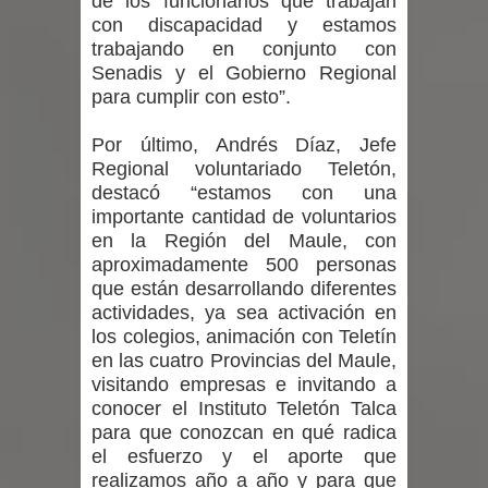
de los funcionarios que trabajan
proceso de vacunación escolar
con discapacidad y estamos
trabajando en conjunto con
Se activa Código Azul en Talca ante
Senadis y el Gobierno Regional
para cumplir con esto”.
las bajas temperaturas
Por último, Andrés Díaz, Jefe
GORE Maule figura tercero a nivel
Regional voluntariado Teletón,
destacó “estamos con una
nacional en gasto por viajes y
importante cantidad de voluntarios
traslados con $133 millones
en la Región del Maule, con
aproximadamente 500 personas
Dos internos intentaron escapar por
que están desarrollando diferentes
actividades, ya sea activación en
un forado desde la cárcel de Talca
los colegios, animación con Teletín
en las cuatro Provincias del Maule,
visitando empresas e invitando a
conocer el Instituto Teletón Talca
para que conozcan en qué radica
el esfuerzo y el aporte que
realizamos año a año y para que