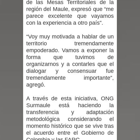
de las Mesas Territoriales de la
región del Maule, expresó que “me
en la alta cordillera del Maule por su
parece excelente que vayamos
con la experiencia a otro país”.
impacto ambiental
“Voy muy motivada a hablar de un
INDAP entregó $189 millones en
territorio tremendamente
empoderado. Vamos a exponer la
incentivos a usuarios de PRODESAL
forma que tuvimos de
organizarnos y a contarles que el
de la provincia de Linares
dialogar y consensuar fue
Municipalidad de Curicó apuesta a la
tremendamente importante”,
agregó.
innovación en tecnología educativa
A través de esta iniciativa, ONG
con nuevas pantallas interactivas del
Surmaule está haciendo la
transferencia y adaptación
Colegio El Boldo
metodológica considerando el
momento histórico que se vive tras
Municipalidad de Curicó inició
el acuerdo entre el Gobierno de
Colombia y las FARC.