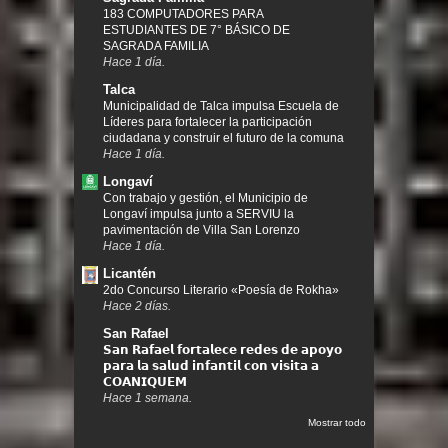
183 COMPUTADORES PARA
ESTUDIANTES DE 7° BÁSICO DE
SAGRADA FAMILIA
Hace 1 día.
Talca
Municipalidad de Talca impulsa Escuela de
Líderes para fortalecer la participación
ciudadana y construir el futuro de la comuna
Hace 1 día.
Longaví
Con trabajo y gestión, el Municipio de
Longaví impulsa junto a SERVIU la
pavimentación de Villa San Lorenzo
Hace 1 día.
Licantén
2do Concurso Literario «Poesía de Rokha»
Hace 2 días.
San Rafael
𝗦𝗮𝗻 𝗥𝗮𝗳𝗮𝗲𝗹 𝗳𝗼𝗿𝘁𝗮𝗹𝗲𝗰𝗲 𝗿𝗲𝗱𝗲𝘀 𝗱𝗲 𝗮𝗽𝗼𝘆𝗼
𝗽𝗮𝗿𝗮 𝗹𝗮 𝘀𝗮𝗹𝘂𝗱 𝗶𝗻𝗳𝗮𝗻𝘁𝗶𝗹 𝗰𝗼𝗻 𝘃𝗶𝘀𝗶𝘁𝗮 𝗮
𝗖𝗢𝗔𝗡𝗜𝗤𝗨𝗘𝗠
Hace 1 semana.
Mostrar todo