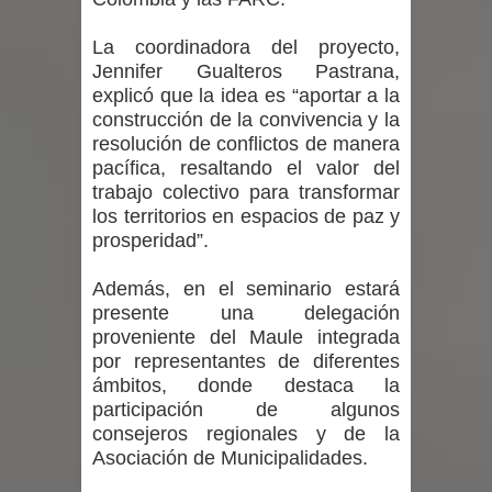
proceso de vacunación escolar
La coordinadora del proyecto,
Se activa Código Azul en Talca ante
Jennifer Gualteros Pastrana,
explicó que la idea es “aportar a la
las bajas temperaturas
construcción de la convivencia y la
resolución de conflictos de manera
GORE Maule figura tercero a nivel
pacífica, resaltando el valor del
trabajo colectivo para transformar
nacional en gasto por viajes y
los territorios en espacios de paz y
prosperidad”.
traslados con $133 millones
Dos internos intentaron escapar por
Además, en el seminario estará
presente una delegación
un forado desde la cárcel de Talca
proveniente del Maule integrada
por representantes de diferentes
ámbitos, donde destaca la
participación de algunos
consejeros regionales y de la
Asociación de Municipalidades.