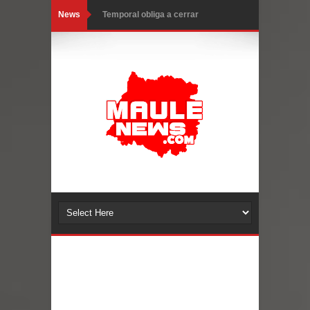
News
Temporal obliga a cerrar
anticipadamente la Fiesta del
Chancho en Talca tras caída de
ramas cerca de carpas
Miles llegan a la Plaza de Armas de
Talca en el inicio de la Fiesta del
Chancho 2026
Torneo de Asadores reúne a 13
equipos en la Fiesta del Chancho
2026 en Talca
Alerta por hantavirus: expertos piden