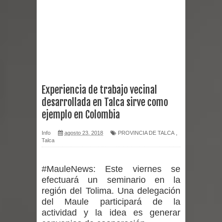
reforzar medidas y consulta oportuna
Matrimonios Linarenses Celebraron
Bodas de Oro
Departamento Comunal de Salud de
Experiencia de trabajo vecinal
desarrollada en Talca sirve como
Curicó desarrollará jornada de
ejemplo en Colombia
vacunación contra la Influenza y otros
Info
agosto 23, 2018
PROVINCIA DE TALCA
,
Talca
virus respiratorios
Empedrado desarrolló con éxito el
#MauleNews:
Este viernes se
efectuará un seminario en la
desafío guerreros 2026
región del Tolima. Una delegación
del Maule participará de la
Banda linarense Los Remembers
actividad y la idea es generar