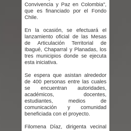
Convivencia y Paz en Colombia",
niños y adolescentes durante la
que es financiado por el Fondo
Chile.
emergencia.
En la ocasión, se efectuará el
Del anime al K-pop: especialistas U.
lanzamiento oficial de las Mesas
de Articulación Territorial de
de Chile analizan el creciente interés
Ibagué, Chaparral y Planadas, los
tres municipios donde se ejecuta
por las culturas japonesa y coreana
esta iniciativa.
Renuncia del seremi Minvu en el
Se espera que asistan alrededor
Maule golpea al Gobierno en medio de
de 400 personas entre las cuales
se encuentran autoridades,
denuncias por viviendas sociales en
académicos, docentes,
estudiantes, medios de
Talca
comunicación y comunidad
beneficiada con el proyecto.
Diputado Jorge Guzmán rechaza
Filomena Díaz, dirigenta vecinal
proyecto de interconexión eléctrica