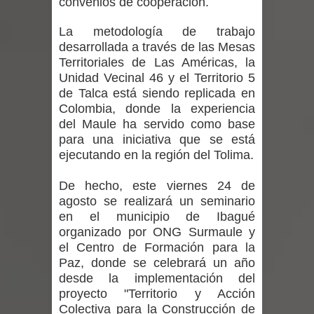
convenios de cooperación.
regresa de Brasil tras impulsar un
La metodología de trabajo
intercambio musical y pedagógico
desarrollada a través de las Mesas
Territoriales de Las Américas, la
con comunidades escolares
Unidad Vecinal 46 y el Territorio 5
de Talca está siendo replicada en
Alta positividad en influenza hace que
Colombia, donde la experiencia
del Maule ha servido como base
expertos reiteren llamado a
para una iniciativa que se está
vacunarse
ejecutando en la región del Tolima.
Mario Meza endurece críticas contra
De hecho, este viernes 24 de
agosto se realizará un seminario
ministra de Salud por dejar fuera a
en el municipio de Ibagué
organizado por ONG Surmaule y
Linares: “No dará la cara”
el Centro de Formación para la
Paz, donde se celebrará un año
Seremi de Desarrollo Social y Familia
desde la implementación del
proyecto "Territorio y Acción
mantiene despliegue para apoyar a
Colectiva para la Construcción de