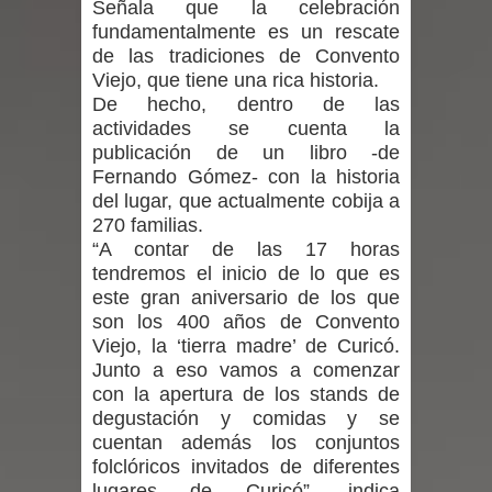
Señala que la celebración
niños y adolescentes durante la
fundamentalmente es un rescate
de las tradiciones de Convento
emergencia.
Viejo, que tiene una rica historia.
De hecho, dentro de las
Del anime al K-pop: especialistas U.
actividades se cuenta la
publicación de un libro -de
de Chile analizan el creciente interés
Fernando Gómez- con la historia
del lugar, que actualmente cobija a
por las culturas japonesa y coreana
270 familias.
“A contar de las 17 horas
Renuncia del seremi Minvu en el
tendremos el inicio de lo que es
este gran aniversario de los que
Maule golpea al Gobierno en medio de
son los 400 años de Convento
Viejo, la ‘tierra madre’ de Curicó.
denuncias por viviendas sociales en
Junto a eso vamos a comenzar
con la apertura de los stands de
Talca
degustación y comidas y se
Diputado Jorge Guzmán rechaza
cuentan además los conjuntos
folclóricos invitados de diferentes
proyecto de interconexión eléctrica
lugares de Curicó”, indica