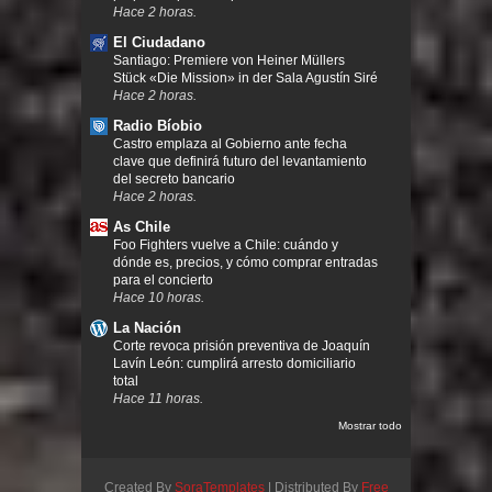
Hace 2 horas.
El Ciudadano
Santiago: Premiere von Heiner Müllers
Stück «Die Mission» in der Sala Agustín Siré
Hace 2 horas.
Radio Bíobio
Castro emplaza al Gobierno ante fecha
clave que definirá futuro del levantamiento
del secreto bancario
Hace 2 horas.
As Chile
Foo Fighters vuelve a Chile: cuándo y
dónde es, precios, y cómo comprar entradas
para el concierto
Hace 10 horas.
La Nación
Corte revoca prisión preventiva de Joaquín
Lavín León: cumplirá arresto domiciliario
total
Hace 11 horas.
Mostrar todo
Created By
SoraTemplates
| Distributed By
Free