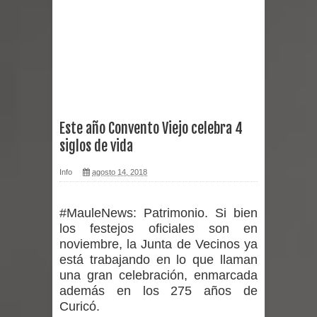
reforzar medidas y consulta oportuna
Matrimonios Linarenses Celebraron
Bodas de Oro
Departamento Comunal de Salud de
Este año Convento Viejo celebra 4
siglos de vida
Curicó desarrollará jornada de
Info
agosto 14, 2018
vacunación contra la Influenza y otros
virus respiratorios
#MauleNews:
Patrimonio. Si bien
los festejos oficiales son en
Empedrado desarrolló con éxito el
noviembre, la Junta de Vecinos ya
está trabajando en lo que llaman
desafío guerreros 2026
una gran celebración, enmarcada
además en los 275 años de
Banda linarense Los Remembers
Curicó.