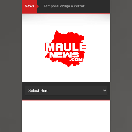
News
Temporal obliga a cerrar
anticipadamente la Fiesta del
Chancho en Talca tras caída de
ramas cerca de carpas
Miles llegan a la Plaza de Armas de
Talca en el inicio de la Fiesta del
Chancho 2026
Torneo de Asadores reúne a 13
equipos en la Fiesta del Chancho
2026 en Talca
Alerta por hantavirus: expertos piden