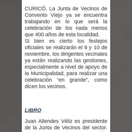
regresa de Brasil tras impulsar un
CURICÓ. La Junta de Vecinos de
Convento Viejo ya se encuentra
intercambio musical y pedagógico
trabajando en lo que será la
con comunidades escolares
celebración de los nada menos
que 400 años de esta localidad.
Alta positividad en influenza hace que
Si bien es cierto los festejos
oficiales se realizarán el 9 y 10 de
expertos reiteren llamado a
noviembre, los dirigentes vecinales
ya están realizando las gestiones,
vacunarse
especialmente a nivel de apoyo de
la Municipalidad, para realizar una
Mario Meza endurece críticas contra
celebración “en grande”, como
dicen los vecinos.
ministra de Salud por dejar fuera a
Linares: “No dará la cara”
LIBRO
Seremi de Desarrollo Social y Familia
Juan Allendes Véliz es presidente
mantiene despliegue para apoyar a
de la Junta de Vecinos del sector.