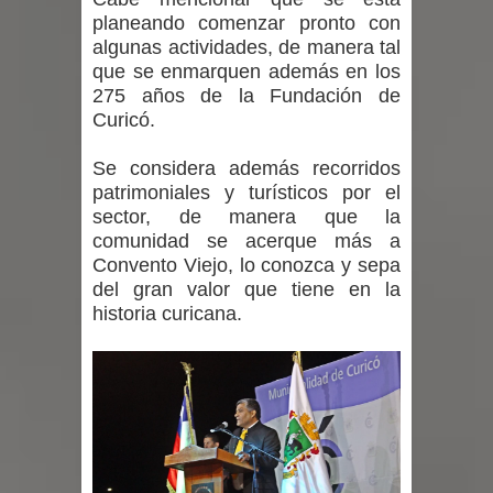
proceso de vacunación escolar
planeando comenzar pronto con
algunas actividades, de manera tal
Se activa Código Azul en Talca ante
que se enmarquen además en los
275 años de la Fundación de
las bajas temperaturas
Curicó.
GORE Maule figura tercero a nivel
Se considera además recorridos
patrimoniales y turísticos por el
nacional en gasto por viajes y
sector, de manera que la
comunidad se acerque más a
traslados con $133 millones
Convento Viejo, lo conozca y sepa
Dos internos intentaron escapar por
del gran valor que tiene en la
historia curicana.
un forado desde la cárcel de Talca