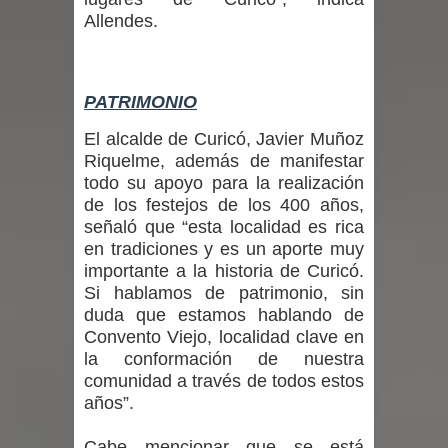
Allendes.
en la alta cordillera del Maule por su
impacto ambiental
PATRIMONIO
INDAP entregó $189 millones en
El alcalde de Curicó, Javier Muñoz
Riquelme, además de manifestar
incentivos a usuarios de PRODESAL
todo su apoyo para la realización
de los festejos de los 400 años,
de la provincia de Linares
señaló que “esta localidad es rica
Municipalidad de Curicó apuesta a la
en tradiciones y es un aporte muy
importante a la historia de Curicó.
innovación en tecnología educativa
Si hablamos de patrimonio, sin
duda que estamos hablando de
con nuevas pantallas interactivas del
Convento Viejo, localidad clave en
la conformación de nuestra
Colegio El Boldo
comunidad a través de todos estos
años”.
Municipalidad de Curicó inició
Cabe mencionar que se está