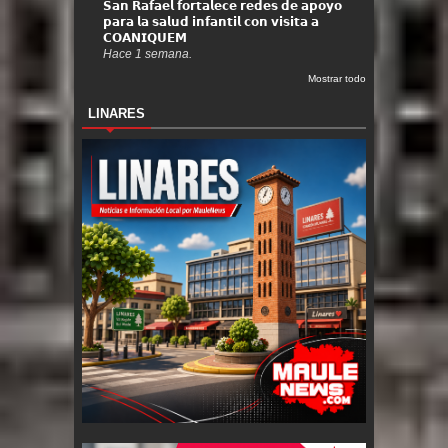
𝗦𝗮𝗻 𝗥𝗮𝗳𝗮𝗲𝗹 𝗳𝗼𝗿𝘁𝗮𝗹𝗲𝗰𝗲 𝗿𝗲𝗱𝗲𝘀 𝗱𝗲 𝗮𝗽𝗼𝘆𝗼
𝗽𝗮𝗿𝗮 𝗹𝗮 𝘀𝗮𝗹𝘂𝗱 𝗶𝗻𝗳𝗮𝗻𝘁𝗶𝗹 𝗰𝗼𝗻 𝘃𝗶𝘀𝗶𝘁𝗮 𝗮
𝗖𝗢𝗔𝗡𝗜𝗤𝗨𝗘𝗠
Hace 1 semana.
Mostrar todo
LINARES