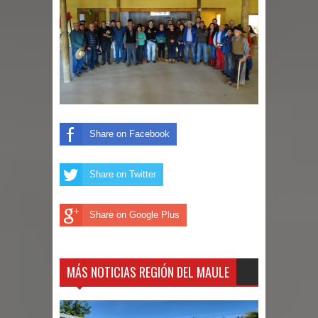
por las culturas japonesa y coreana
Renuncia del seremi Minvu en el
Maule golpea al Gobierno en medio de
denuncias por viviendas sociales en
Share on Facebook
Talca
Diputado Jorge Guzmán rechaza
Share on Twitter
proyecto de interconexión eléctrica
Share on Google Plus
en la alta cordillera del Maule por su
impacto ambiental
MÁS NOTICIAS REGIÓN DEL MAULE
INDAP entregó $189 millones en