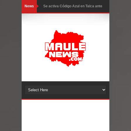
News
Se activa Código Azul en Talca ante
las bajas temperaturas
GORE Maule figura tercero a nivel
nacional en gasto por viajes y
traslados con $133 millones
Dos internos intentaron escapar por
un forado desde la cárcel de Talca
Temporal obliga a cerrar
anticipadamente la Fiesta del
Chancho en Talca tras caída de
ramas cerca de carpas