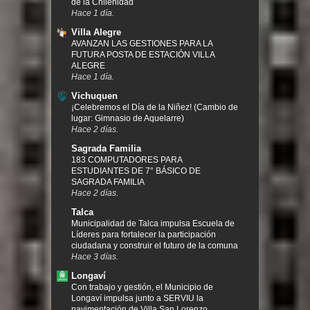
de la Chilenidad
Hace 1 día.
Villa Alegre
AVANZAN LAS GESTIONES PARA LA
FUTURA POSTA DE ESTACIÓN VILLA
ALEGRE
Hace 1 día.
Vichuquen
¡Celebremos el Día de la Niñez! (Cambio de
lugar: Gimnasio de Aquelarre)
Hace 2 días.
Sagrada Familia
183 COMPUTADORES PARA
ESTUDIANTES DE 7° BÁSICO DE
SAGRADA FAMILIA
Hace 2 días.
Talca
Municipalidad de Talca impulsa Escuela de
Líderes para fortalecer la participación
ciudadana y construir el futuro de la comuna
Hace 3 días.
Longaví
Con trabajo y gestión, el Municipio de
Longaví impulsa junto a SERVIU la
pavimentación de Villa San Lorenzo