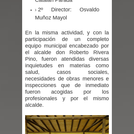
expertos reiteren llamado a
2º Director: Osvaldo
Muñoz Mayol
vacunarse
Mario Meza endurece críticas contra
En la misma actividad, y con la
participación de un completo
ministra de Salud por dejar fuera a
equipo municipal encabezado por
el alcalde don Roberto Rivera
Linares: “No dará la cara”
Pino, fueron atendidas diversas
inquietudes en materias como
Seremi de Desarrollo Social y Familia
salud, casos sociales,
necesidades de obras menores e
mantiene despliegue para apoyar a
inspecciones que de inmediato
fueron acogidas por los
niños y adolescentes durante la
profesionales y por el mismo
alcalde.
emergencia.
Del anime al K-pop: especialistas U.
de Chile analizan el creciente interés