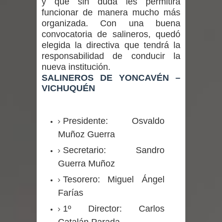
y que sin duda les permitirá
Departamento Comunal de Salud de
funcionar de manera mucho más
organizada. Con una buena
Curicó desarrollará jornada de
convocatoria de salineros, quedó
elegida la directiva que tendrá la
vacunación contra la Influenza y otros
responsabilidad de conducir la
nueva institución.
virus respiratorios
SALINEROS DE YONCAVÉN –
VICHUQUÉN
Empedrado desarrolló con éxito el
desafío guerreros 2026
Presidente: Osvaldo
Banda linarense Los Remembers
Muñoz Guerra
Secretario: Sandro
regresa de Brasil tras impulsar un
Guerra Muñoz
intercambio musical y pedagógico
Tesorero: Miguel Ángel
con comunidades escolares
Farías
1º Director: Carlos
Alta positividad en influenza hace que
Catalán Parada