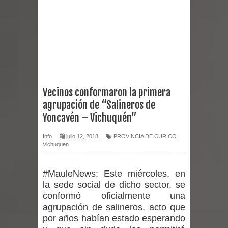
Miles llegan a la Plaza de Armas de
Talca en el inicio de la Fiesta del
Chancho 2026
Torneo de Asadores reúne a 13
Vecinos conformaron la primera
agrupación de “Salineros de
equipos en la Fiesta del Chancho
Yoncavén – Vichuquén”
2026 en Talca
Info
julio 12, 2018
PROVINCIA DE CURICO
,
Vichuquen
Alerta por hantavirus: expertos piden
reforzar medidas y consulta oportuna
#MauleNews:
Este miércoles, en
la sede social de dicho sector, se
Matrimonios Linarenses Celebraron
conformó oficialmente una
agrupación de salineros, acto que
Bodas de Oro
por años habían estado esperando