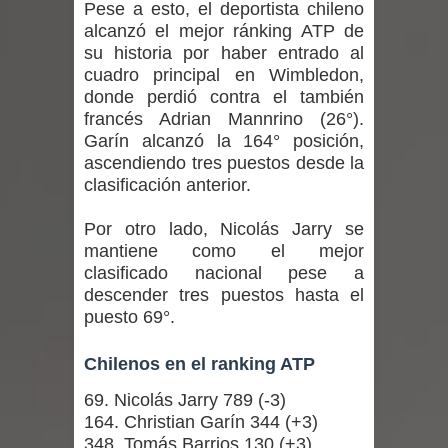
Pese a esto, el deportista chileno
Departamento Comunal de Salud de
alcanzó el mejor ránking ATP de
Curicó desarrollará jornada de
su historia por haber entrado al
cuadro principal en Wimbledon,
vacunación contra la Influenza y otros
donde perdió contra el también
francés Adrian Mannrino (26°).
virus respiratorios
Garín alcanzó la 164° posición,
ascendiendo tres puestos desde la
Empedrado desarrolló con éxito el
clasificación anterior.
desafío guerreros 2026
Por otro lado, Nicolás Jarry se
mantiene como el mejor
Banda linarense Los Remembers
clasificado nacional pese a
descender tres puestos hasta el
regresa de Brasil tras impulsar un
puesto 69°.
intercambio musical y pedagógico
Chilenos en el ranking ATP
con comunidades escolares
69. Nicolás Jarry 789 (-3)
164. Christian Garín 344 (+3)
Alta positividad en influenza hace que
348. Tomás Barrios 130 (+3)