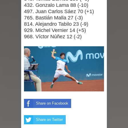
432. Gonzalo Lama 88 (-10)
expertos reiteren llamado a
497. Juan Carlos Sáez 70 (+1)
765. Bastián Malla 27 (-3)
vacunarse
814. Alejandro Tabilo 23 (-9)
929. Michel Vernier 14 (+5)
Mario Meza endurece críticas contra
968. Víctor Núñez 12 (-2)
ministra de Salud por dejar fuera a
Linares: “No dará la cara”
Seremi de Desarrollo Social y Familia
mantiene despliegue para apoyar a
niños y adolescentes durante la
emergencia.
Share on Facebook
Del anime al K-pop: especialistas U.
Share on Twitter
de Chile analizan el creciente interés