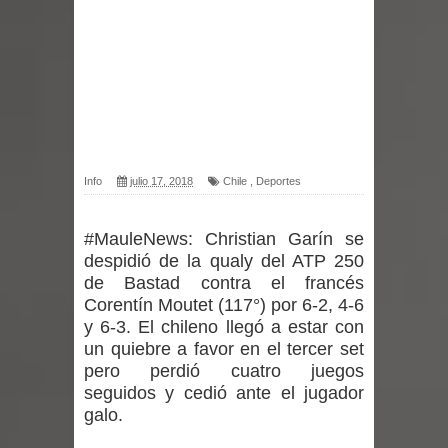
Miles llegan a la Plaza de Armas de
Talca en el inicio de la Fiesta del
Chancho 2026
Torneo de Asadores reúne a 13
Info
julio 17, 2018
Chile
,
Deportes
equipos en la Fiesta del Chancho
#MauleNews:
Christian Garín se
2026 en Talca
despidió de la qualy del ATP 250
de Bastad contra el francés
Alerta por hantavirus: expertos piden
Corentín Moutet (117°) por 6-2, 4-6
y 6-3. El chileno llegó a estar con
reforzar medidas y consulta oportuna
un quiebre a favor en el tercer set
pero perdió cuatro juegos
Matrimonios Linarenses Celebraron
seguidos y cedió ante el jugador
galo.
Bodas de Oro