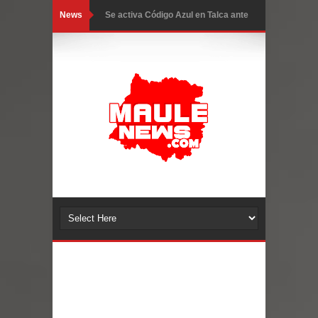
News
Se activa Código Azul en Talca ante
las bajas temperaturas
GORE Maule figura tercero a nivel
nacional en gasto por viajes y
traslados con $133 millones
Dos internos intentaron escapar por
un forado desde la cárcel de Talca
Temporal obliga a cerrar
anticipadamente la Fiesta del
Chancho en Talca tras caída de
ramas cerca de carpas