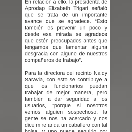
En relación a ello, la presidenta de
Aprodap Elizabeth Trigari señaló
de la provincia de Linares
que se trata de un importante
avance que se agradece. “Esto
Municipalidad de Curicó apuesta a la
también es prevenir un poco y
desde esa mirada se agradece
innovación en tecnología educativa
que estén preocupados antes que
tengamos que lamentar alguna
con nuevas pantallas interactivas del
desgracia con alguno de nuestros
compañeros de trabajo”.
Colegio El Boldo
Para la directora del recinto Naldy
Municipalidad de Curicó inició
Saravia, con esto se contribuye a
proceso de vacunación escolar
que los funcionarios puedan
trabajar de mejor manera, pero
Se activa Código Azul en Talca ante
también a dar seguridad a los
usuarios, “porque si nosotros
las bajas temperaturas
vemos alguien sospechoso, la
gente se nos ha acercado y nos
GORE Maule figura tercero a nivel
dice mire anda un caballero con tal
bolsa, y uno puede seguirlo por