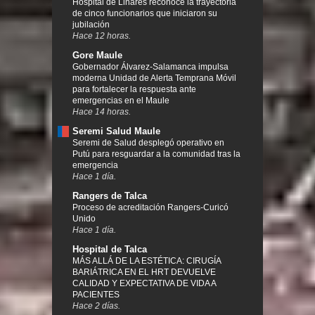
Hospital de Linares reconoce la trayectoria
de cinco funcionarios que iniciaron su
jubilación
Hace 12 horas.
Gore Maule
Gobernador Álvarez-Salamanca impulsa
moderna Unidad de Alerta Temprana Móvil
para fortalecer la respuesta ante
emergencias en el Maule
Hace 14 horas.
Seremi Salud Maule
Seremi de Salud desplegó operativo en
Putú para resguardar a la comunidad tras la
emergencia
Hace 1 día.
Rangers de Talca
Proceso de acreditación Rangers-Curicó
Unido
Hace 1 día.
Hospital de Talca
MÁS ALLÁ DE LA ESTÉTICA: CIRUGÍA
BARIÁTRICA EN EL HRT DEVUELVE
CALIDAD Y EXPECTATIVA DE VIDA A
PACIENTES
Hace 2 días.