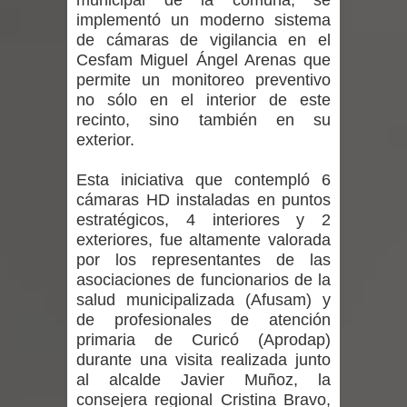
municipal de la comuna, se
expertos reiteren llamado a
implementó un moderno sistema
de cámaras de vigilancia en el
vacunarse
Cesfam Miguel Ángel Arenas que
permite un monitoreo preventivo
Mario Meza endurece críticas contra
no sólo en el interior de este
recinto, sino también en su
ministra de Salud por dejar fuera a
exterior.
Linares: “No dará la cara”
Esta iniciativa que contempló 6
cámaras HD instaladas en puntos
Seremi de Desarrollo Social y Familia
estratégicos, 4 interiores y 2
mantiene despliegue para apoyar a
exteriores, fue altamente valorada
por los representantes de las
niños y adolescentes durante la
asociaciones de funcionarios de la
salud municipalizada (Afusam) y
emergencia.
de profesionales de atención
primaria de Curicó (Aprodap)
Del anime al K-pop: especialistas U.
durante una visita realizada junto
al alcalde Javier Muñoz, la
de Chile analizan el creciente interés
consejera regional Cristina Bravo,