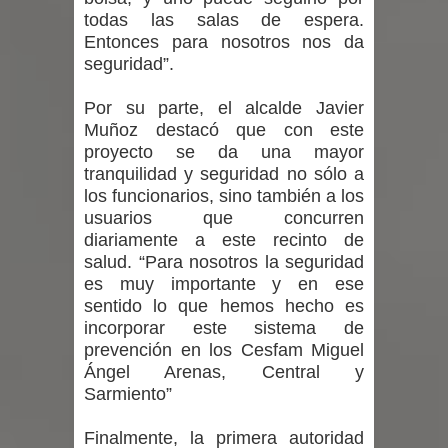
nacional en gasto por viajes y
todas las salas de espera.
Entonces para nosotros nos da
traslados con $133 millones
seguridad”.
Dos internos intentaron escapar por
Por su parte, el alcalde Javier
Muñoz destacó que con este
un forado desde la cárcel de Talca
proyecto se da una mayor
tranquilidad y seguridad no sólo a
Temporal obliga a cerrar
los funcionarios, sino también a los
usuarios que concurren
anticipadamente la Fiesta del
diariamente a este recinto de
salud. “Para nosotros la seguridad
Chancho en Talca tras caída de
es muy importante y en ese
ramas cerca de carpas
sentido lo que hemos hecho es
incorporar este sistema de
prevención en los Cesfam Miguel
Ángel Arenas, Central y
Sarmiento”
Finalmente, la primera autoridad