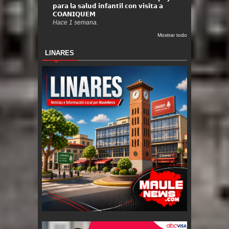
𝗽𝗮𝗿𝗮 𝗹𝗮 𝘀𝗮𝗹𝘂𝗱 𝗶𝗻𝗳𝗮𝗻𝘁𝗶𝗹 𝗰𝗼𝗻 𝘃𝗶𝘀𝗶𝘁𝗮 𝗮
𝗖𝗢𝗔𝗡𝗜𝗤𝗨𝗘𝗠
Hace 1 semana.
Mostrar todo
LINARES