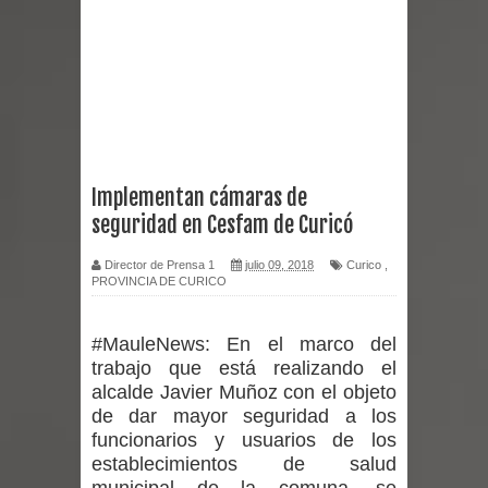
Curicó desarrollará jornada de
vacunación contra la Influenza y otros
virus respiratorios
Empedrado desarrolló con éxito el
Implementan cámaras de
seguridad en Cesfam de Curicó
desafío guerreros 2026
Director de Prensa 1
julio 09, 2018
Curico
,
Banda linarense Los Remembers
PROVINCIA DE CURICO
regresa de Brasil tras impulsar un
#MauleNews:
En el marco del
intercambio musical y pedagógico
trabajo que está realizando el
alcalde Javier Muñoz con el objeto
con comunidades escolares
de dar mayor seguridad a los
funcionarios y usuarios de los
Alta positividad en influenza hace que
establecimientos de salud