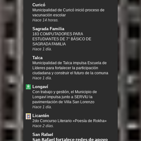
Curicó
Municipalidad de Curicó inició proceso de
vacunación escolar
Hace 14 horas.
Sagrada Familia
183 COMPUTADORES PARA
ESTUDIANTES DE 7° BÁSICO DE
SAGRADA FAMILIA
Hace 1 día.
Talca
Municipalidad de Talca impulsa Escuela de
Líderes para fortalecer la participación
ciudadana y construir el futuro de la comuna
Hace 1 día.
Longaví
Con trabajo y gestión, el Municipio de
Longaví impulsa junto a SERVIU la
pavimentación de Villa San Lorenzo
Hace 1 día.
Licantén
2do Concurso Literario «Poesía de Rokha»
Hace 2 días.
San Rafael
𝗦𝗮𝗻 𝗥𝗮𝗳𝗮𝗲𝗹 𝗳𝗼𝗿𝘁𝗮𝗹𝗲𝗰𝗲 𝗿𝗲𝗱𝗲𝘀 𝗱𝗲 𝗮𝗽𝗼𝘆𝗼