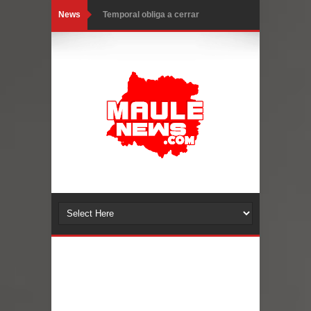
News
Miles llegan a la Plaza de Armas de
Talca en el inicio de la Fiesta del
Chancho 2026
Torneo de Asadores reúne a 13
equipos en la Fiesta del Chancho
2026 en Talca
Alerta por hantavirus: expertos piden
reforzar medidas y consulta oportuna
Matrimonios Linarenses Celebraron
Bodas de Oro
Departamento Comunal de Salud de