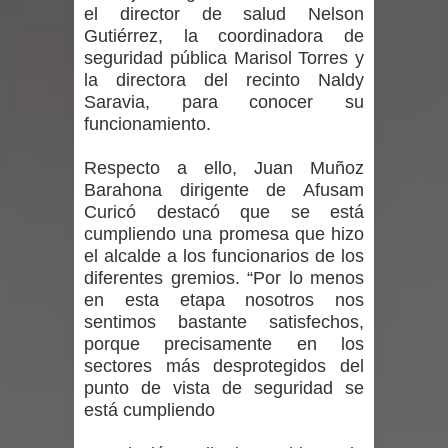
el director de salud Nelson
por las culturas japonesa y coreana
Gutiérrez, la coordinadora de
seguridad pública Marisol Torres y
Renuncia del seremi Minvu en el
la directora del recinto Naldy
Saravia, para conocer su
Maule golpea al Gobierno en medio de
funcionamiento.
denuncias por viviendas sociales en
Respecto a ello, Juan Muñoz
Barahona dirigente de Afusam
Talca
Curicó destacó que se está
cumpliendo una promesa que hizo
Diputado Jorge Guzmán rechaza
el alcalde a los funcionarios de los
proyecto de interconexión eléctrica
diferentes gremios. “Por lo menos
en esta etapa nosotros nos
en la alta cordillera del Maule por su
sentimos bastante satisfechos,
porque precisamente en los
impacto ambiental
sectores más desprotegidos del
punto de vista de seguridad se
INDAP entregó $189 millones en
está cumpliendo
incentivos a usuarios de PRODESAL