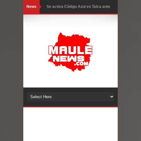
News
Se activa Código Azul en Talca ante
las bajas temperaturas
GORE Maule figura tercero a nivel
nacional en gasto por viajes y
traslados con $133 millones
Dos internos intentaron escapar por
un forado desde la cárcel de Talca
Temporal obliga a cerrar
anticipadamente la Fiesta del
Chancho en Talca tras caída de
ramas cerca de carpas