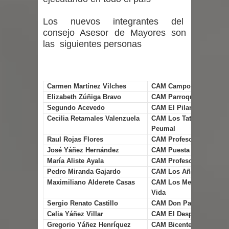
incentivos a usuarios de PRODESAL
Los nuevos integrantes del
de la provincia de Linares
consejo Asesor de Mayores son
las siguientes personas
Municipalidad de Curicó apuesta a la
innovación en tecnología educativa
Carmen Martínez Vilches
CAM Campo Lindo
con nuevas pantallas interactivas del
Elizabeth Zúñiga Bravo
CAM Parroquia La Merc
Segundo Acevedo
CAM El Pilar
Colegio El Boldo
Cecilia Retamales Valenzuela
CAM Los Tatas Ilusiona
Peumal
Municipalidad de Curicó inició
Raul Rojas Flores
CAM Profesores Jubilad
José Yáñez Hernández
CAM Puesta de Sol
proceso de vacunación escolar
María Aliste Ayala
CAM Profesores por Si
Pedro Miranda Gajardo
CAM Los Años Dorados
Maximiliano Alderete Casas
CAM Los Mejores Años 
Vida
Sergio Renato Castillo
CAM Don Patricio Blanc
Celia Yáñez Villar
CAM El Despertar de los
Gregorio Yáñez Henríquez
CAM Bicentenario