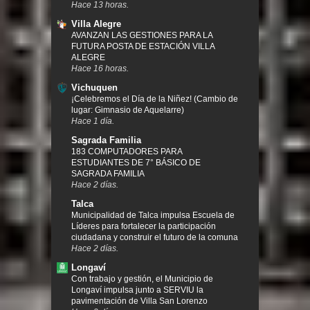
Hace 13 horas.
Villa Alegre
AVANZAN LAS GESTIONES PARA LA
FUTURA POSTA DE ESTACIÓN VILLA
ALEGRE
Hace 16 horas.
Vichuquen
¡Celebremos el Día de la Niñez! (Cambio de
lugar: Gimnasio de Aquelarre)
Hace 1 día.
Sagrada Familia
183 COMPUTADORES PARA
ESTUDIANTES DE 7° BÁSICO DE
SAGRADA FAMILIA
Hace 2 días.
Talca
Municipalidad de Talca impulsa Escuela de
Líderes para fortalecer la participación
ciudadana y construir el futuro de la comuna
Hace 2 días.
Longaví
Con trabajo y gestión, el Municipio de
Longaví impulsa junto a SERVIU la
pavimentación de Villa San Lorenzo