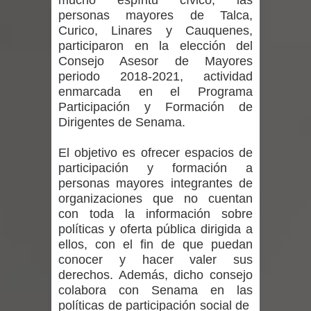
mucho espíritu cívico, las
Departamento Comunal de Salud de
personas mayores de Talca,
Curico, Linares y Cauquenes,
Curicó desarrollará jornada de
participaron en la elección del
Consejo Asesor de Mayores
vacunación contra la Influenza y otros
periodo 2018-2021, actividad
enmarcada en el Programa
virus respiratorios
Participación y Formación de
Dirigentes de Senama.
Empedrado desarrolló con éxito el
El objetivo es ofrecer espacios de
desafío guerreros 2026
participación y formación a
Banda linarense Los Remembers
personas mayores integrantes de
organizaciones que no cuentan
regresa de Brasil tras impulsar un
con toda la información sobre
políticas y oferta pública dirigida a
intercambio musical y pedagógico
ellos, con el fin de que puedan
conocer y hacer valer sus
con comunidades escolares
derechos. Además, dicho consejo
colabora con Senama en las
Alta positividad en influenza hace que
políticas de participación social de