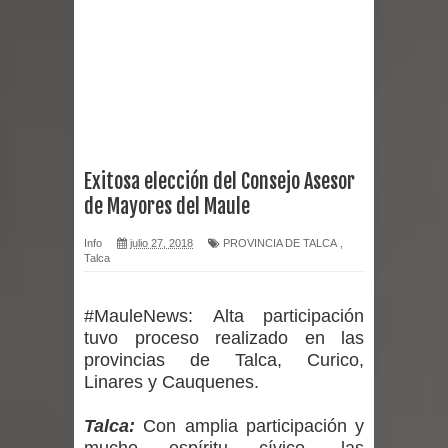
Miles llegan a la Plaza de Armas de
Talca en el inicio de la Fiesta del
Chancho 2026
Torneo de Asadores reúne a 13
Exitosa elección del Consejo Asesor
de Mayores del Maule
equipos en la Fiesta del Chancho
Info
julio 27, 2018
PROVINCIA DE TALCA
,
2026 en Talca
Talca
Alerta por hantavirus: expertos piden
#MauleNews:
Alta participación
reforzar medidas y consulta oportuna
tuvo proceso realizado en las
provincias de Talca, Curico,
Matrimonios Linarenses Celebraron
Linares y Cauquenes.
Bodas de Oro
Talca:
Con amplia participación y