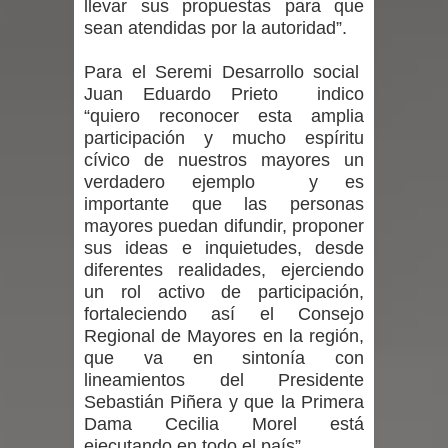
llevar sus propuestas para que
sean atendidas por la autoridad”.
por las culturas japonesa y coreana
Para el Seremi Desarrollo social
Renuncia del seremi Minvu en el
Juan Eduardo Prieto indico
“quiero reconocer esta amplia
Maule golpea al Gobierno en medio de
participación y mucho espíritu
cívico de nuestros mayores un
denuncias por viviendas sociales en
verdadero ejemplo y es
importante que las personas
Talca
mayores puedan difundir, proponer
sus ideas e inquietudes, desde
Diputado Jorge Guzmán rechaza
diferentes realidades, ejerciendo
proyecto de interconexión eléctrica
un rol activo de participación,
fortaleciendo así el Consejo
en la alta cordillera del Maule por su
Regional de Mayores en la región,
que va en sintonía con
impacto ambiental
lineamientos del Presidente
Sebastián Piñera y que la Primera
INDAP entregó $189 millones en
Dama Cecilia Morel está
ejecutando en todo el país”