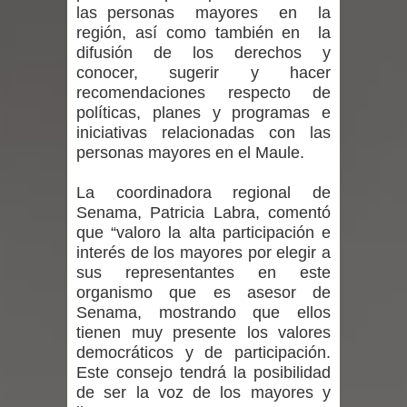
las personas mayores en la
expertos reiteren llamado a
región, así como también en la
difusión de los derechos y
vacunarse
conocer, sugerir y hacer
recomendaciones respecto de
Mario Meza endurece críticas contra
políticas, planes y programas e
iniciativas relacionadas con las
ministra de Salud por dejar fuera a
personas mayores en el Maule.
Linares: “No dará la cara”
La coordinadora regional de
Senama, Patricia Labra, comentó
Seremi de Desarrollo Social y Familia
que “valoro la alta participación e
mantiene despliegue para apoyar a
interés de los mayores por elegir a
sus representantes en este
niños y adolescentes durante la
organismo que es asesor de
Senama, mostrando que ellos
emergencia.
tienen muy presente los valores
democráticos y de participación.
Del anime al K-pop: especialistas U.
Este consejo tendrá la posibilidad
de ser la voz de los mayores y
de Chile analizan el creciente interés