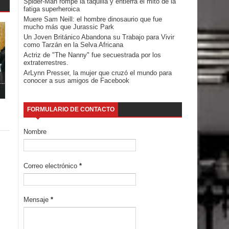
Spider-Man rompe la taquilla y entierra el mito de la
fatiga superheroica
Muere Sam Neill: el hombre dinosaurio que fue
mucho más que Jurassic Park
Un Joven Británico Abandona su Trabajo para Vivir
como Tarzán en la Selva Africana
Actriz de "The Nanny" fue secuestrada por los
extraterrestres.
ArLynn Presser, la mujer que cruzó el mundo para
..
conocer a sus amigos de Facebook
FORMULARIO DE CONTACTO
Nombre
Correo electrónico
*
Mensaje
*