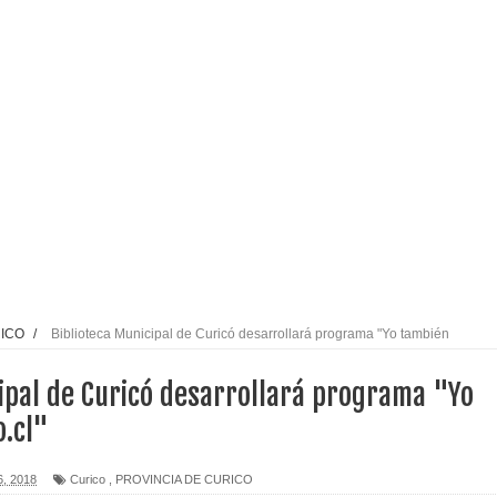
eiteren llamado a vacunarse
alud por dejar fuera a Linares: “No dará la cara”
espliegue para apoyar a niños y adolescentes durante la
izan el creciente interés por las culturas japonesa y coreana
Gobierno en medio de denuncias por viviendas sociales en
RICO
/
Biblioteca Municipal de Curicó desarrollará programa "Yo también
ipal de Curicó desarrollará programa "Yo
nexión eléctrica en la alta cordillera del Maule por su
.cl"
26, 2018
Curico
,
PROVINCIA DE CURICO