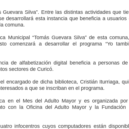
arios de PRODESAL de la provincia de Linares
 Guevara Silva”. Entre las distintas actividades que ti
n tecnología educativa con nuevas pantallas interactivas del
 se desarrollará esta instancia que beneficia a usuarios
 la comuna.
ca Municipal “Tomás Guevara Silva” de esta comuna
ción escolar
osto comenzará a desarrollar el programa “Yo tamb
mperaturas
ncia de alfabetización digital beneficia a personas de
ntos sectores de Curicó.
el encargado de dicha biblioteca, Cristián Iturriaga, qu
interesados a que se inscriban en el programa.
ca en el Mes del Adulto Mayor y es organizada por
unto con la Oficina del Adulto Mayor y la Fundación
cuatro infocentros cuyos computadores están disponib