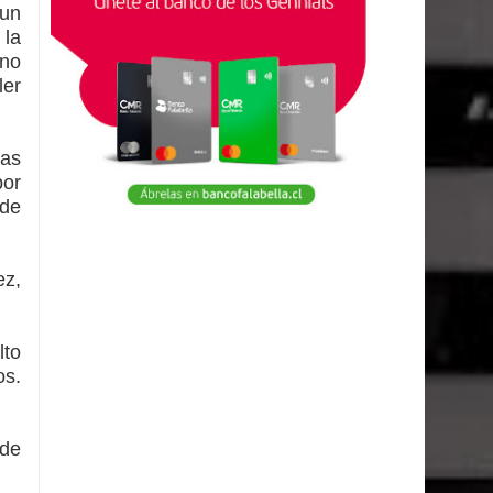
 un
 la
uno
ler
tas
por
 de
ez,
lto
os.
 de