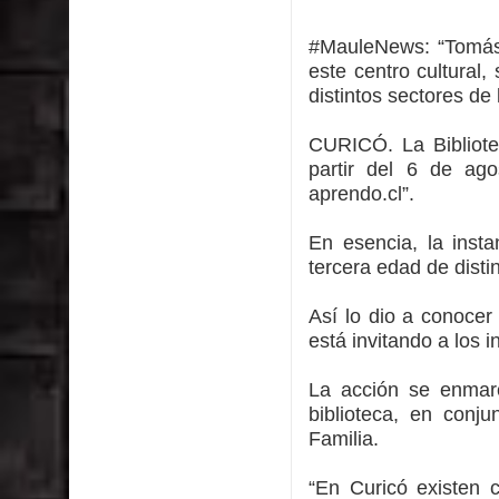
INDAP entregó $189 millones en incentivos a usu
#MauleNews:
“Tomás
Municipalidad de Curicó apuesta a la innovación e
este centro cultural,
distintos sectores de
Colegio El Boldo
CURICÓ. La Bibliote
Municipalidad de Curicó inició proceso de vacuna
partir del 6 de ag
aprendo.cl”.
Se activa Código Azul en Talca ante las bajas te
En esencia, la insta
tercera edad de disti
Así lo dio a conocer 
está invitando a los 
La acción se enmar
biblioteca, en conj
Familia.
“En Curicó existen 