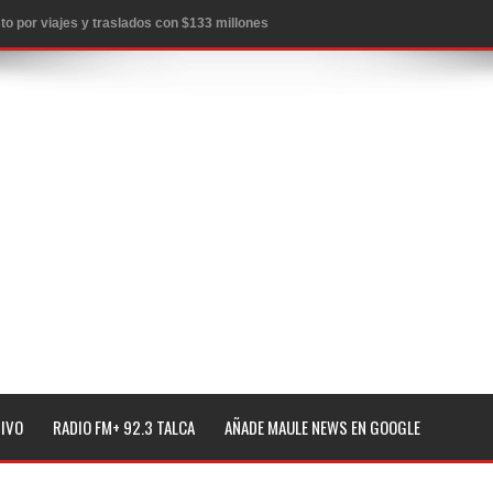
to por viajes y traslados con $133 millones
de la cárcel de Talca
ta del Chancho en Talca tras caída de ramas cerca de carpas
icio de la Fiesta del Chancho 2026
ta del Chancho 2026 en Talca
edidas y consulta oportuna
o
lará jornada de vacunación contra la Influenza y otros
TIVO
RADIO FM+ 92.3 TALCA
AÑADE MAULE NEWS EN GOOGLE
ros 2026
l tras impulsar un intercambio musical y pedagógico con