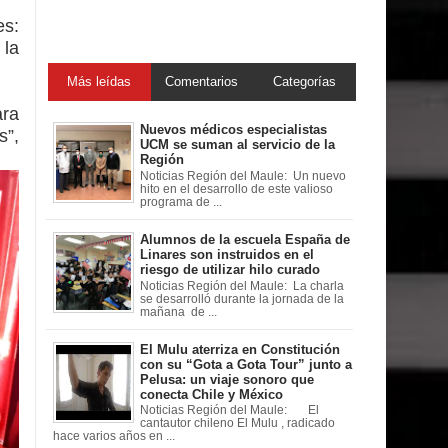
es:
 la
Más leídas
Comentarios
Categorías
ara
Nuevos médicos especialistas
s”,
UCM se suman al servicio de la
Región
Noticias Región del Maule: Un nuevo
hito en el desarrollo de este valioso
programa de ...
Alumnos de la escuela España de
Linares son instruidos en el
riesgo de utilizar hilo curado
Noticias Región del Maule: La charla
se desarrolló durante la jornada de la
mañana de ...
El Mulu aterriza en Constitución
con su “Gota a Gota Tour” junto a
Pelusa: un viaje sonoro que
conecta Chile y México
Noticias Región del Maule: El
cantautor chileno El Mulu , radicado
hace varios años en ...