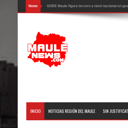
News
GORE Maule figura tercero a nivel nacional en gas
Dos internos intentaron escapar por un forado des
Temporal obliga a cerrar anticipadamente la Fies
Miles llegan a la Plaza de Armas de Talca en el in
Torneo de Asadores reúne a 13 equipos en la Fies
Alerta por hantavirus: expertos piden reforzar m
Matrimonios Linarenses Celebraron Bodas de Or
Departamento Comunal de Salud de Curicó desarrol
virus respiratorios
INICIO
NOTICIAS REGIÓN DEL MAULE
SIN JUSTIFICA
Empedrado desarrolló con éxito el desafío guerre
Banda linarense Los Remembers regresa de Brasi