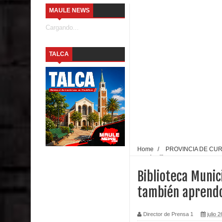
MAULE NEWS
comunidades escolares
Cargando...
Alta positividad en influenza hace que expertos r
TALCA
Mario Meza endurece críticas contra ministra de S
Seremi de Desarrollo Social y Familia mantiene d
emergencia.
Del anime al K-pop: especialistas U. de Chile anal
Renuncia del seremi Minvu en el Maule golpea al 
Home
/
PROVINCIA DE CU
aprendo.cl"
Talca
Biblioteca Munic
Diputado Jorge Guzmán rechaza proyecto de interco
también aprendo
impacto ambiental
Director de Prensa 1
julio 