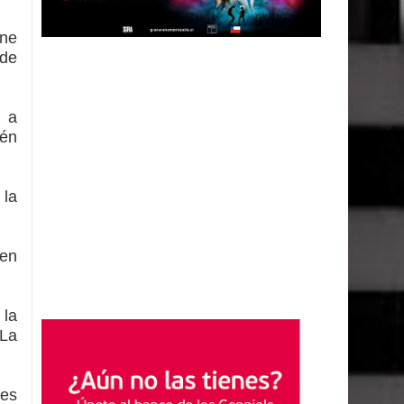
ene
 de
, a
ién
 la
ien
 la
 La
les