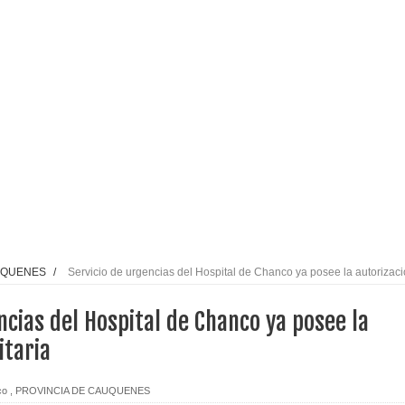
Gobierno en medio de denuncias por viviendas sociales en
nexión eléctrica en la alta cordillera del Maule por su
arios de PRODESAL de la provincia de Linares
n tecnología educativa con nuevas pantallas interactivas del
UQUENES
/
Servicio de urgencias del Hospital de Chanco ya posee la autorizac
l Maule el Fondo Concursable de Promoción de Entornos
ncias del Hospital de Chanco ya posee la
itaria
o Regional del Maule en una función especial para celebrar el
co
,
PROVINCIA DE CAUQUENES