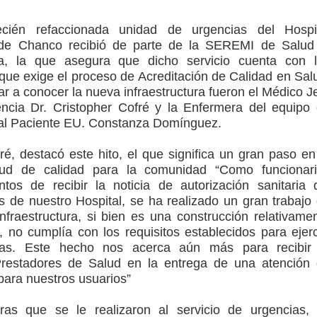
cién refaccionada unidad de urgencias del Hospi
to por viajes y traslados con $133 millones
de Chanco recibió de parte de la SEREMI de Salud
ria, la que asegura que dicho servicio cuenta con 
de la cárcel de Talca
que exige el proceso de Acreditación de Calidad en Sal
r a conocer la nueva infraestructura fueron el Médico J
ta del Chancho en Talca tras caída de ramas cerca de carpas
encia Dr. Cristopher Cofré y la Enfermera del equipo
 al Paciente EU. Constanza Domínguez.
icio de la Fiesta del Chancho 2026
ré, destacó este hito, el que significa un gran paso en
ta del Chancho 2026 en Talca
ud de calidad para la comunidad “Como funcionar
os de recibir la noticia de autorización sanitaria 
edidas y consulta oportuna
s de nuestro Hospital, se ha realizado un gran trabajo
nfraestructura, si bien es una construcción relativame
 no cumplía con los requisitos establecidos para ejer
anas. Este hecho nos acerca aún más para recibir
restadores de Salud en la entrega de una atención
para nuestros usuarios”
as que se le realizaron al servicio de urgencias,