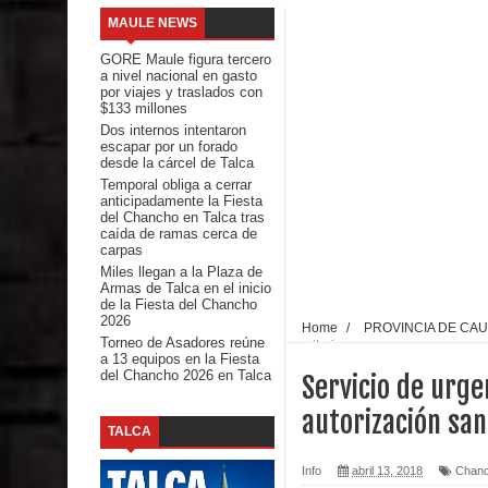
MAULE NEWS
Renuncia del seremi Minvu en el Maule golpea al 
GORE Maule figura tercero
a nivel nacional en gasto
Talca
por viajes y traslados con
$133 millones
Dos internos intentaron
Diputado Jorge Guzmán rechaza proyecto de interco
escapar por un forado
desde la cárcel de Talca
impacto ambiental
Temporal obliga a cerrar
anticipadamente la Fiesta
del Chancho en Talca tras
INDAP entregó $189 millones en incentivos a usu
caída de ramas cerca de
carpas
Municipalidad de Curicó apuesta a la innovación e
Miles llegan a la Plaza de
Armas de Talca en el inicio
de la Fiesta del Chancho
Colegio El Boldo
2026
Home
/
PROVINCIA DE CA
Torneo de Asadores reúne
sanitaria
a 13 equipos en la Fiesta
Seremi de Desarrollo Social y Familia lanzó en e
del Chancho 2026 en Talca
Servicio de urge
Saludables 2026
autorización san
TALCA
Ballet: La magia de La Cenicienta llegará al Teatr
Info
abril 13, 2018
Chan