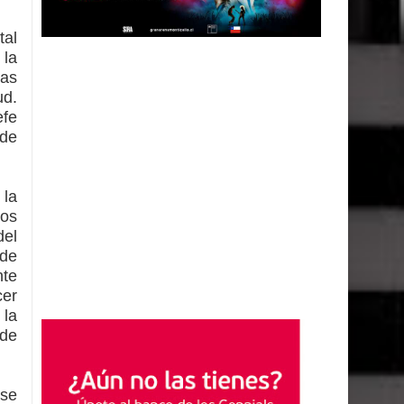
tal
 la
las
ud.
efe
 de
 la
ios
del
 de
nte
cer
 la
 de
 se