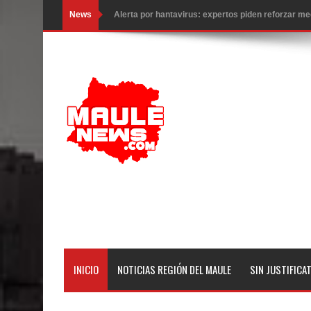
News
Matrimonios Linarenses Celebraron Bodas de Or
Departamento Comunal de Salud de Curicó desarrol
virus respiratorios
Empedrado desarrolló con éxito el desafío guerre
Banda linarense Los Remembers regresa de Brasi
comunidades escolares
Alta positividad en influenza hace que expertos r
Mario Meza endurece críticas contra ministra de S
Seremi de Desarrollo Social y Familia mantiene d
INICIO
NOTICIAS REGIÓN DEL MAULE
SIN JUSTIFICA
emergencia.
Del anime al K-pop: especialistas U. de Chile anal