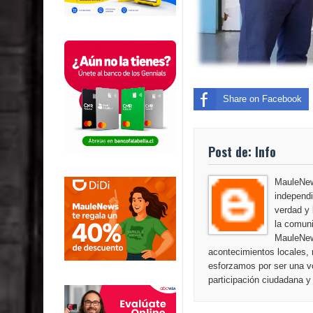
Share on Facebook
Post de: Info
MauleNews
independi
verdad y 
la comuni
MauleNew
acontecimientos locales, 
esforzamos por ser una vo
participación ciudadana y