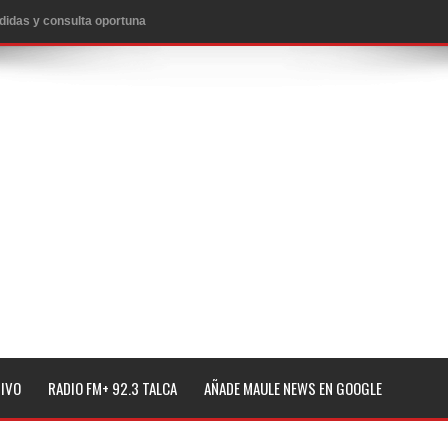
o
lará jornada de vacunación contra la Influenza y otros
ros 2026
l tras impulsar un intercambio musical y pedagógico con
eiteren llamado a vacunarse
alud por dejar fuera a Linares: “No dará la cara”
espliegue para apoyar a niños y adolescentes durante la
TIVO
RADIO FM+ 92.3 TALCA
AÑADE MAULE NEWS EN GOOGLE
izan el creciente interés por las culturas japonesa y coreana