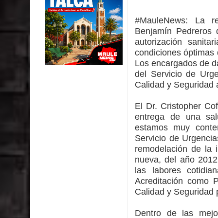
Día de la Niñez
#MauleNews:
La re
GORE Maule figura tercero a nivel nacional en gas
Benjamín Pedreros 
autorización sanita
Dos internos intentaron escapar por un forado des
condiciones óptimas 
Los encargados de da
Temporal obliga a cerrar anticipadamente la Fies
del Servicio de Urg
Calidad y Seguridad
Miles llegan a la Plaza de Armas de Talca en el in
El Dr. Cristopher Cof
Torneo de Asadores reúne a 13 equipos en la Fies
entrega de una sal
estamos muy content
Alerta por hantavirus: expertos piden reforzar m
Servicio de Urgencia
remodelación de la i
nueva, del año 2012,
las labores cotidi
Acreditación como P
Calidad y Seguridad 
Dentro de las mejor