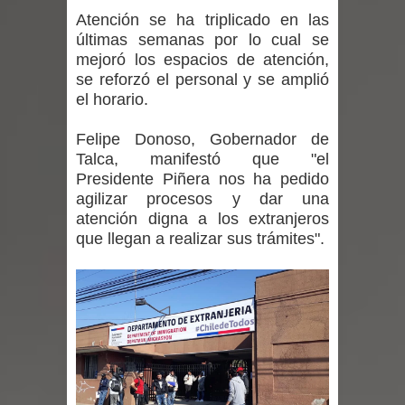
regresa de Brasil tras impulsar un
Atención se ha triplicado en las
últimas semanas por lo cual se
intercambio musical y pedagógico
mejoró los espacios de atención,
se reforzó el personal y se amplió
con comunidades escolares
el horario.
Alta positividad en influenza hace que
Felipe Donoso, Gobernador de
Talca, manifestó que "el
expertos reiteren llamado a
Presidente Piñera nos ha pedido
agilizar procesos y dar una
vacunarse
atención digna a los extranjeros
Mario Meza endurece críticas contra
que llegan a realizar sus trámites".
ministra de Salud por dejar fuera a
Linares: “No dará la cara”
Seremi de Desarrollo Social y Familia
mantiene despliegue para apoyar a