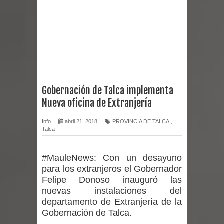
reforzar medidas y consulta oportuna
Matrimonios Linarenses Celebraron
Bodas de Oro
Departamento Comunal de Salud de
Gobernación de Talca implementa
Nueva oficina de Extranjería
Curicó desarrollará jornada de
Info
abril 21, 2018
PROVINCIA DE TALCA
,
vacunación contra la Influenza y otros
Talca
virus respiratorios
#MauleNews:
Con un desayuno
Empedrado desarrolló con éxito el
para los extranjeros el Gobernador
Felipe Donoso inauguró las
desafío guerreros 2026
nuevas instalaciones del
departamento de Extranjería de la
Banda linarense Los Remembers
Gobernación de Talca.