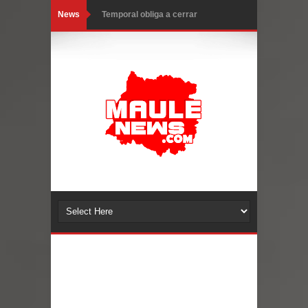
News
Temporal obliga a cerrar
anticipadamente la Fiesta del
Chancho en Talca tras caída de
ramas cerca de carpas
Miles llegan a la Plaza de Armas de
Talca en el inicio de la Fiesta del
Chancho 2026
Torneo de Asadores reúne a 13
equipos en la Fiesta del Chancho
2026 en Talca
Alerta por hantavirus: expertos piden