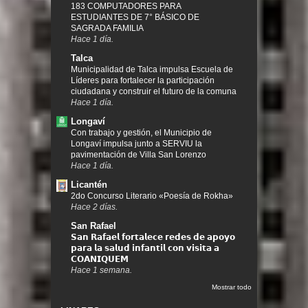
183 COMPUTADORES PARA
ESTUDIANTES DE 7° BÁSICO DE
SAGRADA FAMILIA
Hace 1 día.
Talca
Municipalidad de Talca impulsa Escuela de
Líderes para fortalecer la participación
ciudadana y construir el futuro de la comuna
Hace 1 día.
Longaví
Con trabajo y gestión, el Municipio de
Longaví impulsa junto a SERVIU la
pavimentación de Villa San Lorenzo
Hace 1 día.
Licantén
2do Concurso Literario «Poesía de Rokha»
Hace 2 días.
San Rafael
𝗦𝗮𝗻 𝗥𝗮𝗳𝗮𝗲𝗹 𝗳𝗼𝗿𝘁𝗮𝗹𝗲𝗰𝗲 𝗿𝗲𝗱𝗲𝘀 𝗱𝗲 𝗮𝗽𝗼𝘆𝗼
𝗽𝗮𝗿𝗮 𝗹𝗮 𝘀𝗮𝗹𝘂𝗱 𝗶𝗻𝗳𝗮𝗻𝘁𝗶𝗹 𝗰𝗼𝗻 𝘃𝗶𝘀𝗶𝘁𝗮 𝗮
𝗖𝗢𝗔𝗡𝗜𝗤𝗨𝗘𝗠
Hace 1 semana.
Mostrar todo