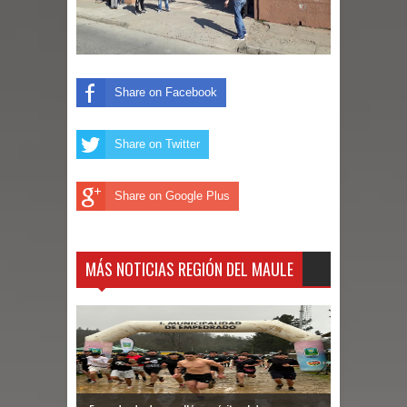
niños y adolescentes durante la
emergencia.
Share on Facebook
Del anime al K-pop: especialistas U.
de Chile analizan el creciente interés
Share on Twitter
por las culturas japonesa y coreana
Share on Google Plus
Renuncia del seremi Minvu en el
Maule golpea al Gobierno en medio de
MÁS NOTICIAS REGIÓN DEL MAULE
denuncias por viviendas sociales en
Talca
Diputado Jorge Guzmán rechaza
proyecto de interconexión eléctrica