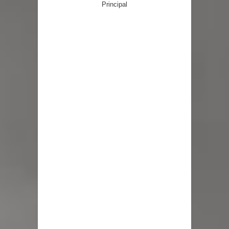
proceso de vacunación escolar
Principal
Se activa Código Azul en Talca ante
las bajas temperaturas
GORE Maule figura tercero a nivel
nacional en gasto por viajes y
traslados con $133 millones
Dos internos intentaron escapar por
un forado desde la cárcel de Talca