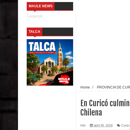
MAULE NEWS
Seremi de Desarrollo Social y Familia mantiene d
Cargando...
emergencia.
TALCA
Del anime al K-pop: especialistas U. de Chile anal
Renuncia del seremi Minvu en el Maule golpea al 
Talca
Diputado Jorge Guzmán rechaza proyecto de interco
impacto ambiental
Home
/
PROVINCIA DE CU
INDAP entregó $189 millones en incentivos a usu
En Curicó culmin
Municipalidad de Curicó apuesta a la innovación e
Chilena
Colegio El Boldo
Info
abril 30, 2018
Curic