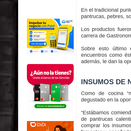
En el tradicional pu
pantrucas, pebres, sop
Los productos fuero
carrera de Gastronom
Sobre esto último e
encuentros como ést
además, le dan la opo
INSUMOS DE 
Como de cocina “ma
degustado en la opor
“Estábamos comiendo 
de pantrucas calent
comprar los insumos 