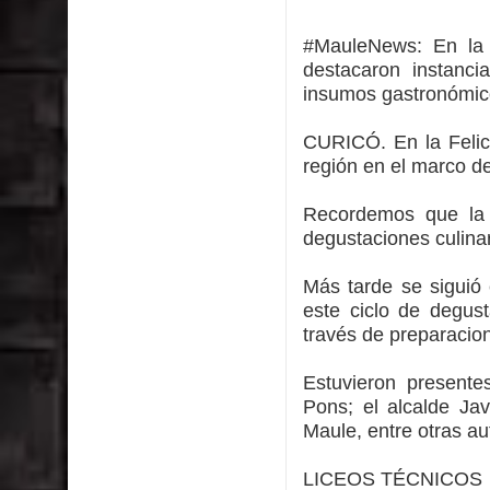
Municipalidad de Curicó inició proceso de vacuna
#MauleNews:
En la 
Se activa Código Azul en Talca ante las bajas te
destacaron instanc
insumos gastronómicos
GORE Maule figura tercero a nivel nacional en gas
CURICÓ. En la Felicu
Dos internos intentaron escapar por un forado des
región en el marco de
Temporal obliga a cerrar anticipadamente la Fies
Recordemos que la f
degustaciones culina
Más tarde se siguió
este ciclo de degus
través de preparacion
Estuvieron presente
Pons; el alcalde Jav
Maule, entre otras au
LICEOS TÉCNICOS