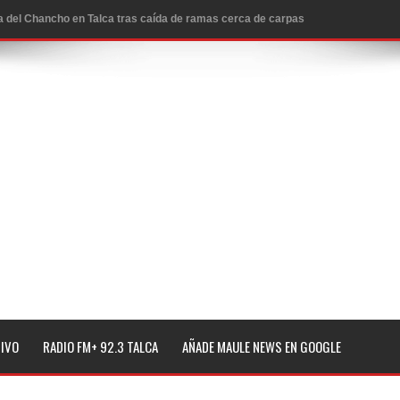
icio de la Fiesta del Chancho 2026
ta del Chancho 2026 en Talca
edidas y consulta oportuna
o
lará jornada de vacunación contra la Influenza y otros
ros 2026
l tras impulsar un intercambio musical y pedagógico con
TIVO
RADIO FM+ 92.3 TALCA
AÑADE MAULE NEWS EN GOOGLE
eiteren llamado a vacunarse
alud por dejar fuera a Linares: “No dará la cara”