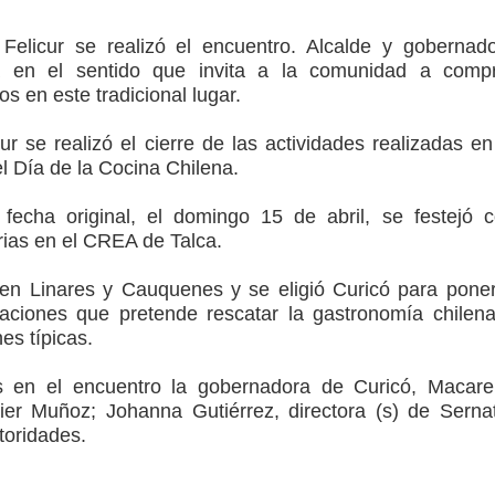
ción escolar
Felicur se realizó el encuentro. Alcalde y gobernad
mperaturas
ia en el sentido que invita a la comunidad a comp
 en este tradicional lugar.
to por viajes y traslados con $133 millones
r se realizó el cierre de las actividades realizadas en
de la cárcel de Talca
l Día de la Cocina Chilena.
ta del Chancho en Talca tras caída de ramas cerca de carpas
echa original, el domingo 15 de abril, se festejó 
rias en el CREA de Talca.
 en Linares y Cauquenes y se eligió Curicó para pone
taciones que pretende rescatar la gastronomía chilen
es típicas.
s en el encuentro la gobernadora de Curicó, Macar
ier Muñoz; Johanna Gutiérrez, directora (s) de Serna
toridades.