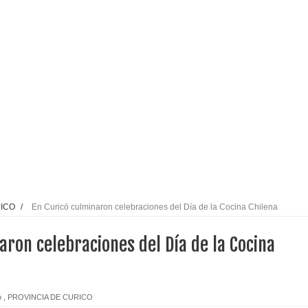
espliegue para apoyar a niños y adolescentes durante la
izan el creciente interés por las culturas japonesa y coreana
Gobierno en medio de denuncias por viviendas sociales en
nexión eléctrica en la alta cordillera del Maule por su
RICO
/
En Curicó culminaron celebraciones del Día de la Cocina Chilena
arios de PRODESAL de la provincia de Linares
aron celebraciones del Día de la Cocina
n tecnología educativa con nuevas pantallas interactivas del
o
,
PROVINCIA DE CURICO