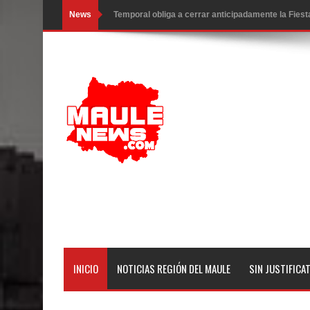
News
Miles llegan a la Plaza de Armas de Talca en el in
Torneo de Asadores reúne a 13 equipos en la Fies
Alerta por hantavirus: expertos piden reforzar m
Matrimonios Linarenses Celebraron Bodas de Or
Departamento Comunal de Salud de Curicó desarrol
virus respiratorios
Empedrado desarrolló con éxito el desafío guerre
Banda linarense Los Remembers regresa de Brasi
comunidades escolares
INICIO
NOTICIAS REGIÓN DEL MAULE
SIN JUSTIFICA
Alta positividad en influenza hace que expertos r
Mario Meza endurece críticas contra ministra de S