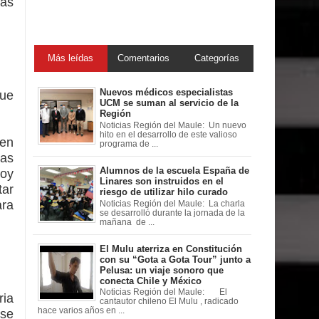
las
Más leídas
Comentarios
Categorías
Nuevos médicos especialistas
que
UCM se suman al servicio de la
Región
Noticias Región del Maule: Un nuevo
hito en el desarrollo de este valioso
 en
programa de ...
las
Alumnos de la escuela España de
hoy
Linares son instruidos en el
tar
riesgo de utilizar hilo curado
ara
Noticias Región del Maule: La charla
se desarrolló durante la jornada de la
mañana de ...
El Mulu aterriza en Constitución
con su “Gota a Gota Tour” junto a
Pelusa: un viaje sonoro que
conecta Chile y México
Noticias Región del Maule: El
ria
cantautor chileno El Mulu , radicado
hace varios años en ...
 se