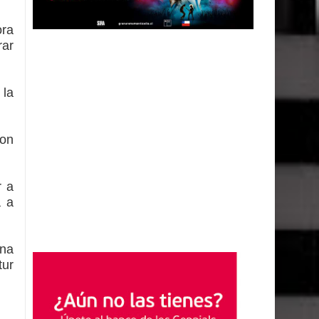
ora
rar
 la
con
r a
a a
ena
tur