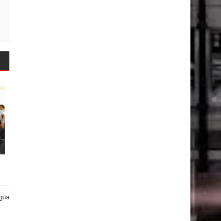
..
igua