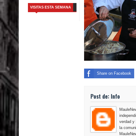
VISITAS ESTA SEMANA
Share on Facebook
Post de: Info
MauleNews
independi
verdad y 
la comuni
MauleNew