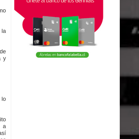
omo
 la
 de
a y
 lo
ito
s a
así