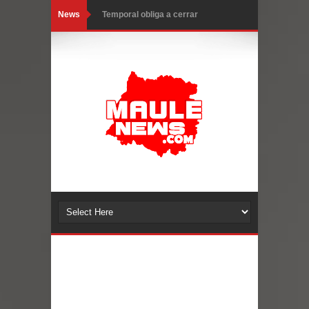
News
Temporal obliga a cerrar
anticipadamente la Fiesta del
Chancho en Talca tras caída de
ramas cerca de carpas
Miles llegan a la Plaza de Armas de
Talca en el inicio de la Fiesta del
Chancho 2026
Torneo de Asadores reúne a 13
equipos en la Fiesta del Chancho
2026 en Talca
Alerta por hantavirus: expertos piden