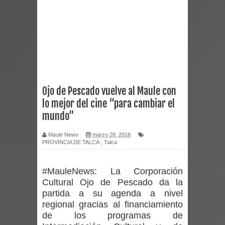
reforzar medidas y consulta oportuna
Matrimonios Linarenses Celebraron
Bodas de Oro
Departamento Comunal de Salud de
Ojo de Pescado vuelve al Maule con
lo mejor del cine “para cambiar el
Curicó desarrollará jornada de
mundo”
vacunación contra la Influenza y otros
Maule News
marzo 28, 2018
PROVINCIA DE TALCA
,
Talca
virus respiratorios
Empedrado desarrolló con éxito el
#MauleNews:
La Corporación
Cultural Ojo de Pescado da la
desafío guerreros 2026
partida a su agenda a nivel
regional gracias al financiamiento
Banda linarense Los Remembers
de los programas de