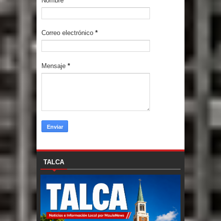
Nombre
Correo electrónico
*
Mensaje
*
TALCA