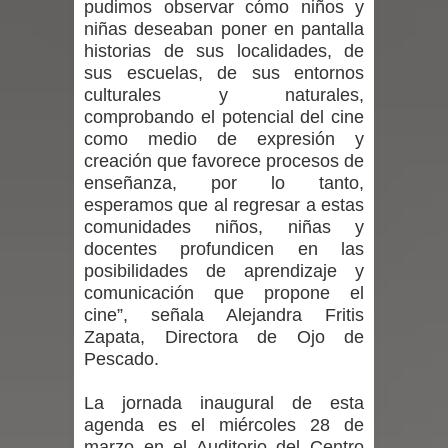
pudimos observar cómo niños y
niñas deseaban poner en pantalla
en la alta cordillera del Maule por su
historias de sus localidades, de
sus escuelas, de sus entornos
impacto ambiental
culturales y naturales,
comprobando el potencial del cine
INDAP entregó $189 millones en
como medio de expresión y
creación que favorece procesos de
incentivos a usuarios de PRODESAL
enseñanza, por lo tanto,
esperamos que al regresar a estas
de la provincia de Linares
comunidades niños, niñas y
Municipalidad de Curicó apuesta a la
docentes profundicen en las
posibilidades de aprendizaje y
innovación en tecnología educativa
comunicación que propone el
cine”, señala Alejandra Fritis
con nuevas pantallas interactivas del
Zapata, Directora de Ojo de
Pescado.
Colegio El Boldo
La jornada inaugural de esta
Municipalidad de Curicó inició
agenda es el miércoles 28 de
marzo en el Auditorio del Centro