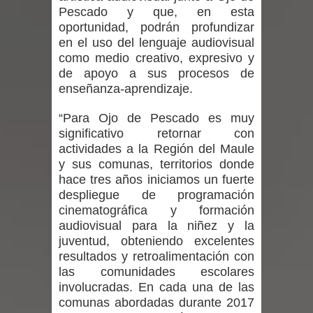
Pescado y que, en esta
niños y adolescentes durante la
oportunidad, podrán profundizar
en el uso del lenguaje audiovisual
emergencia.
como medio creativo, expresivo y
de apoyo a sus procesos de
Del anime al K-pop: especialistas U.
enseñanza-aprendizaje.
de Chile analizan el creciente interés
“Para Ojo de Pescado es muy
significativo retornar con
por las culturas japonesa y coreana
actividades a la Región del Maule
Renuncia del seremi Minvu en el
y sus comunas, territorios donde
hace tres años iniciamos un fuerte
Maule golpea al Gobierno en medio de
despliegue de programación
cinematográfica y formación
denuncias por viviendas sociales en
audiovisual para la niñez y la
juventud, obteniendo excelentes
Talca
resultados y retroalimentación con
las comunidades escolares
Diputado Jorge Guzmán rechaza
involucradas. En cada una de las
comunas abordadas durante 2017
proyecto de interconexión eléctrica