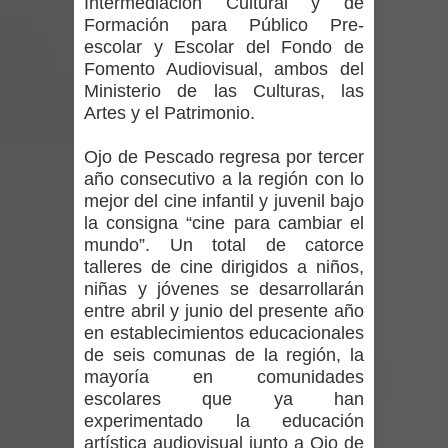
Intermediación Cultural y de
regresa de Brasil tras impulsar un
Formación para Público Pre-
escolar y Escolar del Fondo de
intercambio musical y pedagógico
Fomento Audiovisual, ambos del
Ministerio de las Culturas, las
con comunidades escolares
Artes y el Patrimonio.
Alta positividad en influenza hace que
Ojo de Pescado regresa por tercer
expertos reiteren llamado a
año consecutivo a la región con lo
mejor del cine infantil y juvenil bajo
vacunarse
la consigna “cine para cambiar el
mundo”. Un total de catorce
Mario Meza endurece críticas contra
talleres de cine dirigidos a niños,
niñas y jóvenes se desarrollarán
ministra de Salud por dejar fuera a
entre abril y junio del presente año
en establecimientos educacionales
Linares: “No dará la cara”
de seis comunas de la región, la
mayoría en comunidades
Seremi de Desarrollo Social y Familia
escolares que ya han
experimentado la educación
mantiene despliegue para apoyar a
artística audiovisual junto a Ojo de