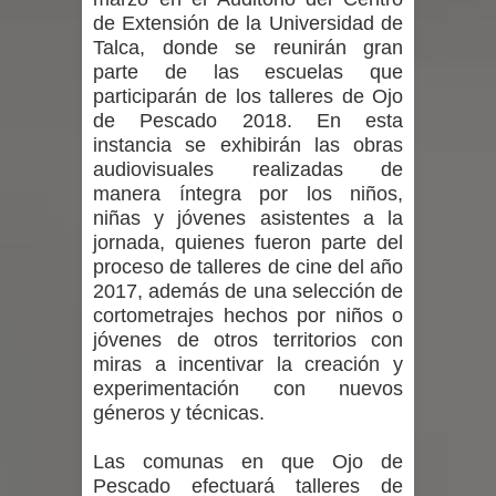
proceso de vacunación escolar
de Extensión de la Universidad de
Talca, donde se reunirán gran
Se activa Código Azul en Talca ante
parte de las escuelas que
participarán de los talleres de Ojo
las bajas temperaturas
de Pescado 2018. En esta
instancia se exhibirán las obras
GORE Maule figura tercero a nivel
audiovisuales realizadas de
manera íntegra por los niños,
nacional en gasto por viajes y
niñas y jóvenes asistentes a la
jornada, quienes fueron parte del
traslados con $133 millones
proceso de talleres de cine del año
Dos internos intentaron escapar por
2017, además de una selección de
cortometrajes hechos por niños o
un forado desde la cárcel de Talca
jóvenes de otros territorios con
miras a incentivar la creación y
experimentación con nuevos
géneros y técnicas.
Las comunas en que Ojo de
Pescado efectuará talleres de