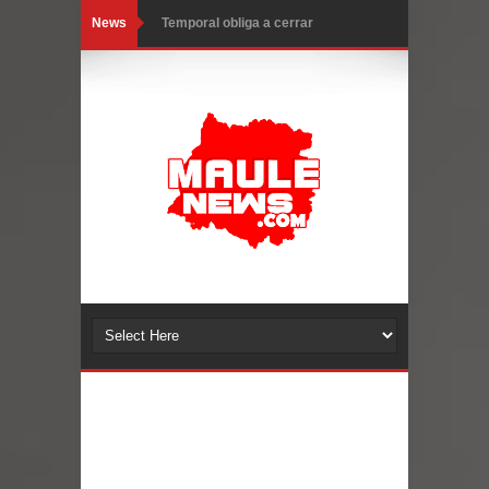
News
Temporal obliga a cerrar
anticipadamente la Fiesta del
Miles llegan a la Plaza de Armas de
Chancho en Talca tras caída de
Talca en el inicio de la Fiesta del
ramas cerca de carpas
Chancho 2026
Torneo de Asadores reúne a 13
equipos en la Fiesta del Chancho
2026 en Talca
Alerta por hantavirus: expertos piden
reforzar medidas y consulta oportuna
Matrimonios Linarenses Celebraron