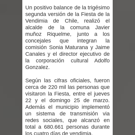
Un positivo balance de la trigésimo
Alta positividad en influenza hace que
segunda versión de la Fiesta de la
Vendimia de Chile, realizó el
expertos reiteren llamado a
alcalde de la comuna Javier
muñoz Riquelme, junto a los
vacunarse
concejales que integran la
Mario Meza endurece críticas contra
comisión Sonia Maturana y Jaime
Canales y el director ejecutivo de
ministra de Salud por dejar fuera a
la corporación cultural Adolfo
Gonzalez.
Linares: “No dará la cara”
Según las cifras oficiales, fueron
Seremi de Desarrollo Social y Familia
cerca de 220 mil las personas que
visitaron la Fiesta, entre el jueves
mantiene despliegue para apoyar a
22 y el domingo 25 de marzo.
Además el municipio implementó
niños y adolescentes durante la
un sistema de transmisión via
redes sociales, que alcanzó en
emergencia.
total a 680.661 personas durante
los cuatro días de vendimia.
Del anime al K-pop: especialistas U.