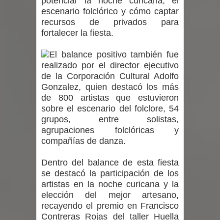
potenciar la noche curicana, el
escenario folclórico y cómo captar
GORE Maule figura tercero a nivel
recursos de privados para
fortalecer la fiesta.
nacional en gasto por viajes y
El balance positivo también fue
traslados con $133 millones
realizado por el director ejecutivo
de la Corporación Cultural Adolfo
Dos internos intentaron escapar por
Gonzalez, quien destacó los más
un forado desde la cárcel de Talca
de 800 artistas que estuvieron
sobre el escenario del folclore, 54
grupos, entre solistas,
agrupaciones folclóricas y
compañías de danza.
Dentro del balance de esta fiesta
se destacó la participación de los
artistas en la noche curicana y la
elección del mejor artesano,
recayendo el premio en Francisco
Contreras Rojas del taller Huella