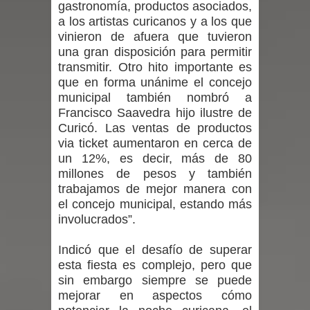
gastronomía, productos asociados,
INDAP entregó $189 millones en
a los artistas curicanos y a los que
vinieron de afuera que tuvieron
incentivos a usuarios de PRODESAL
una gran disposición para permitir
transmitir. Otro hito importante es
de la provincia de Linares
que en forma unánime el concejo
municipal también nombró a
Municipalidad de Curicó apuesta a la
Francisco Saavedra hijo ilustre de
innovación en tecnología educativa
Curicó. Las ventas de productos
via ticket aumentaron en cerca de
con nuevas pantallas interactivas del
un 12%, es decir, más de 80
millones de pesos y también
Colegio El Boldo
trabajamos de mejor manera con
el concejo municipal, estando más
Municipalidad de Curicó inició
involucrados”.
proceso de vacunación escolar
Indicó que el desafío de superar
esta fiesta es complejo, pero que
Se activa Código Azul en Talca ante
sin embargo siempre se puede
mejorar en aspectos cómo
las bajas temperaturas