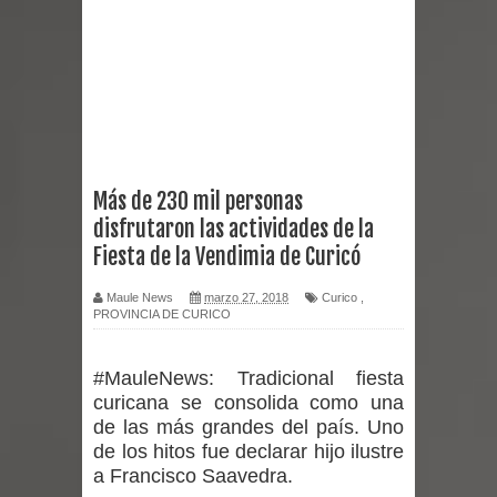
Bodas de Oro
Departamento Comunal de Salud de
Curicó desarrollará jornada de
vacunación contra la Influenza y otros
Más de 230 mil personas
virus respiratorios
disfrutaron las actividades de la
Empedrado desarrolló con éxito el
Fiesta de la Vendimia de Curicó
desafío guerreros 2026
Maule News
marzo 27, 2018
Curico
,
PROVINCIA DE CURICO
Banda linarense Los Remembers
#MauleNews:
Tradicional fiesta
regresa de Brasil tras impulsar un
curicana se consolida como una
de las más grandes del país. Uno
intercambio musical y pedagógico
de los hitos fue declarar hijo ilustre
a Francisco Saavedra.
con comunidades escolares