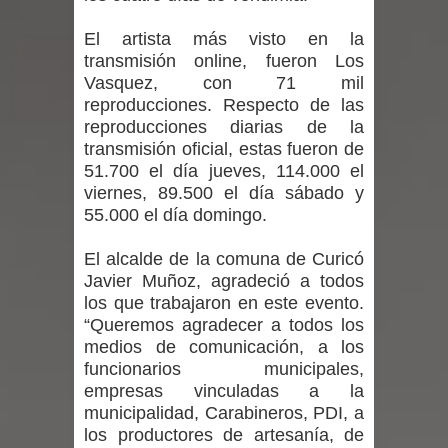
El artista más visto en la
de Chile analizan el creciente interés
transmisión online, fueron Los
Vasquez, con 71 mil
por las culturas japonesa y coreana
reproducciones. Respecto de las
reproducciones diarias de la
Renuncia del seremi Minvu en el
transmisión oficial, estas fueron de
Maule golpea al Gobierno en medio de
51.700 el día jueves, 114.000 el
viernes, 89.500 el día sábado y
denuncias por viviendas sociales en
55.000 el día domingo.
Talca
El alcalde de la comuna de Curicó
Javier Muñoz, agradeció a todos
Diputado Jorge Guzmán rechaza
los que trabajaron en este evento.
“Queremos agradecer a todos los
proyecto de interconexión eléctrica
medios de comunicación, a los
funcionarios municipales,
en la alta cordillera del Maule por su
empresas vinculadas a la
municipalidad, Carabineros, PDI, a
impacto ambiental
los productores de artesanía, de