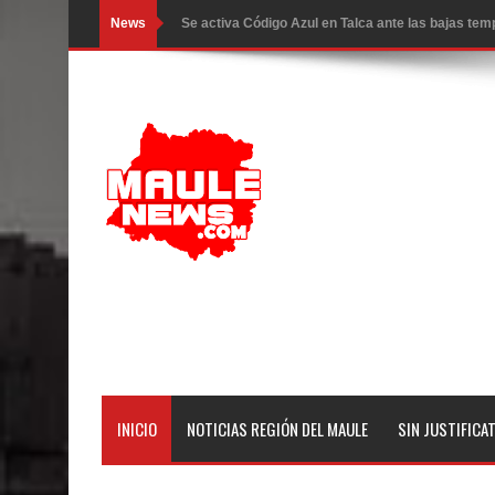
News
Se activa Código Azul en Talca ante las bajas te
GORE Maule figura tercero a nivel nacional en gas
Dos internos intentaron escapar por un forado des
Temporal obliga a cerrar anticipadamente la Fies
Miles llegan a la Plaza de Armas de Talca en el in
Torneo de Asadores reúne a 13 equipos en la Fies
Alerta por hantavirus: expertos piden reforzar m
Matrimonios Linarenses Celebraron Bodas de Or
Departamento Comunal de Salud de Curicó desarrol
INICIO
NOTICIAS REGIÓN DEL MAULE
SIN JUSTIFICA
virus respiratorios
Empedrado desarrolló con éxito el desafío guerre