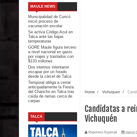
MAULE NEWS
Banda linarense Los Remembers regresa de Brasi
Municipalidad de Curicó
inició proceso de
comunidades escolares
vacunación escolar
Se activa Código Azul en
Talca ante las bajas
Alta positividad en influenza hace que expertos r
temperaturas
GORE Maule figura tercero
Mario Meza endurece críticas contra ministra de S
a nivel nacional en gasto
por viajes y traslados con
$133 millones
Seremi de Desarrollo Social y Familia mantiene d
Dos internos intentaron
escapar por un forado
emergencia.
desde la cárcel de Talca
Temporal obliga a cerrar
anticipadamente la Fiesta
Del anime al K-pop: especialistas U. de Chile anal
del Chancho en Talca tras
Home
/
Vichuquen
/
Candi
caída de ramas cerca de
carpas
Renuncia del seremi Minvu en el Maule golpea al 
Candidatas a rei
Talca
Vichuquén
TALCA
Diputado Jorge Guzmán rechaza proyecto de interco
Reportero Especial
marzo 0