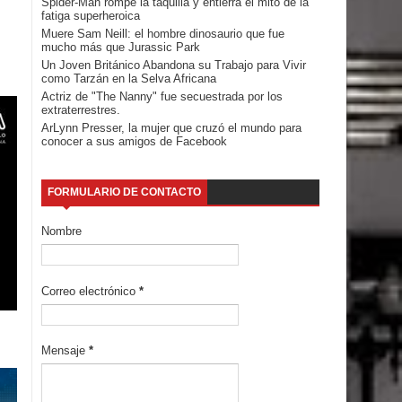
Spider-Man rompe la taquilla y entierra el mito de la
fatiga superheroica
Muere Sam Neill: el hombre dinosaurio que fue
mucho más que Jurassic Park
Un Joven Británico Abandona su Trabajo para Vivir
como Tarzán en la Selva Africana
Actriz de "The Nanny" fue secuestrada por los
extraterrestres.
ArLynn Presser, la mujer que cruzó el mundo para
conocer a sus amigos de Facebook
FORMULARIO DE CONTACTO
Nombre
Correo electrónico
*
Mensaje
*