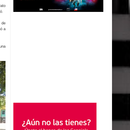
rato
ó.
s de
ñó a
 una