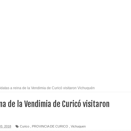
l tras impulsar un intercambio musical y pedagógico con
eiteren llamado a vacunarse
alud por dejar fuera a Linares: “No dará la cara”
espliegue para apoyar a niños y adolescentes durante la
izan el creciente interés por las culturas japonesa y coreana
datas a reina de la Vendimia de Curicó visitaron Vichuquén
Gobierno en medio de denuncias por viviendas sociales en
na de la Vendimia de Curicó visitaron
nexión eléctrica en la alta cordillera del Maule por su
3, 2018
Curico
,
PROVINCIA DE CURICO
,
Vichuquen