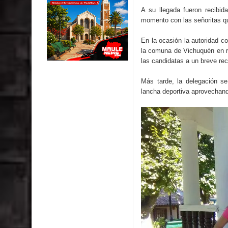
impacto ambiental
A su llegada fueron recibid
momento con las señoritas qu
INDAP entregó $189 millones en incentivos a usu
En la ocasión la autoridad co
Municipalidad de Curicó apuesta a la innovación e
la comuna de Vichuquén en re
las candidatas a un breve re
Colegio El Boldo
Más tarde, la delegación se
Municipalidad de Curicó inició proceso de vacuna
lancha deportiva aprovechand