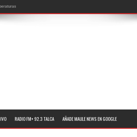
mperaturas
to por viajes y traslados con $133 millones
de la cárcel de Talca
ta del Chancho en Talca tras caída de ramas cerca de carpas
icio de la Fiesta del Chancho 2026
ta del Chancho 2026 en Talca
edidas y consulta oportuna
o
lará jornada de vacunación contra la Influenza y otros
TIVO
RADIO FM+ 92.3 TALCA
AÑADE MAULE NEWS EN GOOGLE
ros 2026