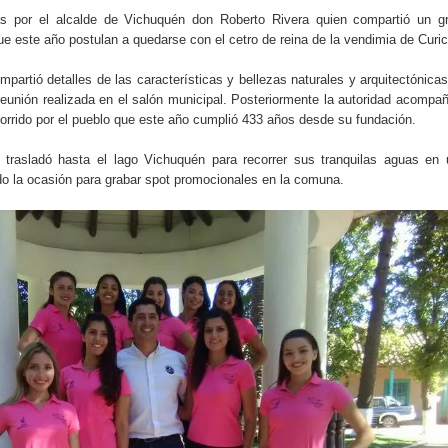
as por el alcalde de Vichuquén don Roberto Rivera quien compartió un g
e este año postulan a quedarse con el cetro de reina de la vendimia de Curic
arios de PRODESAL de la provincia de Linares
mpartió detalles de las características y bellezas naturales y arquitectónica
n tecnología educativa con nuevas pantallas interactivas del
unión realizada en el salón municipal. Posteriormente la autoridad acompa
corrido por el pueblo que este año cumplió 433 años desde su fundación.
 trasladó hasta el lago Vichuquén para recorrer sus tranquilas aguas en
ción escolar
o la ocasión para grabar spot promocionales en la comuna.