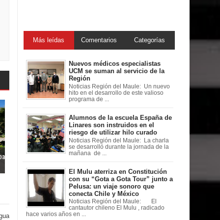
Más leídas
Comentarios
Categorías
Nuevos médicos especialistas
UCM se suman al servicio de la
Región
Noticias Región del Maule: Un nuevo
hito en el desarrollo de este valioso
programa de ...
Alumnos de la escuela España de
Linares son instruidos en el
riesgo de utilizar hilo curado
Noticias Región del Maule: La charla
se desarrolló durante la jornada de la
mañana de ...
pa
El Mulu aterriza en Constitución
con su “Gota a Gota Tour” junto a
Pelusa: un viaje sonoro que
conecta Chile y México
Noticias Región del Maule: El
cantautor chileno El Mulu , radicado
hace varios años en ...
igua